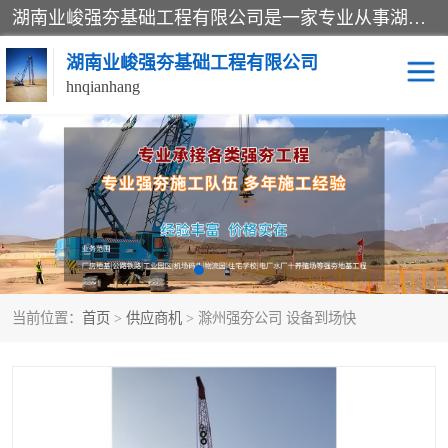
湖南业峻强夯基础工程有限公司是一家专业从事湖南强夯基础工程、强夯机租赁，地基处理的施工单位。业务覆盖：湖南、广东，江西等地。可承接1000KN.m-25000KN.m强夯（置换）工程。公司创始人是国内较早期从事强夯施工的建设者，经过多年的一步一个脚印的发展，在行业内具有较高的度和良好的口碑。
湖南业峻强夯基础工程有限公司
hnqianhang
强夯施工案例
强夯机租赁
强夯施工工程
强夯施工队伍
强夯队伍
当前位置：
首页
>
供应商机
> 滁州强夯公司 设备到场快