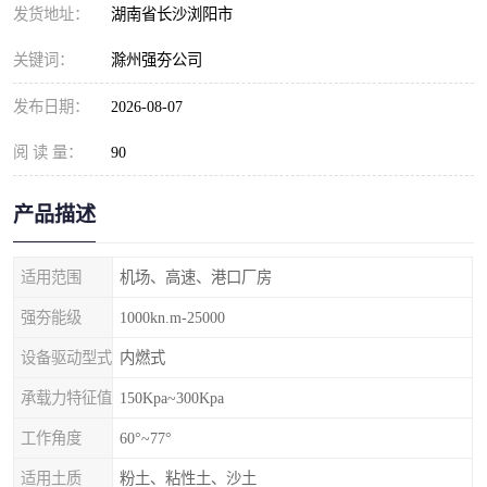
发货地址：
湖南省长沙浏阳市
关键词：
滁州强夯公司
发布日期：
2026-08-07
阅 读 量：
90
产品描述
适用范围
机场、高速、港口厂房
强夯能级
1000kn.m-25000
设备驱动型式
内燃式
承载力特征值
150Kpa~300Kpa
工作角度
60°~77°
适用土质
粉土、粘性土、沙土