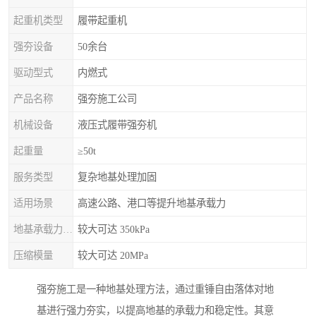
起重机类型
履带起重机
强夯设备
50余台
驱动型式
内燃式
产品名称
强夯施工公司
机械设备
液压式履带强夯机
起重量
≥50t
服务类型
复杂地基处理加固
适用场景
高速公路、港口等提升地基承载力
地基承载力特征值
较大可达 350kPa
压缩模量
较大可达 20MPa
强夯施工是一种地基处理方法，通过重锤自由落体对地
基进行强力夯实，以提高地基的承载力和稳定性。其意