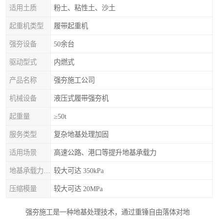
适用土质
粉土、粘性土、沙土
起重机类型
履带起重机
强夯设备
50余台
驱动型式
内燃式
产品名称
强夯施工公司
机械设备
液压式履带强夯机
起重量
≥50t
服务类型
复杂地基处理加固
适用场景
高速公路、港口等提升地基承载力
地基承载力特征值
较大可达 350kPa
压缩模量
较大可达 20MPa
强夯施工是一种地基处理技术，通过重锤自由落体对地