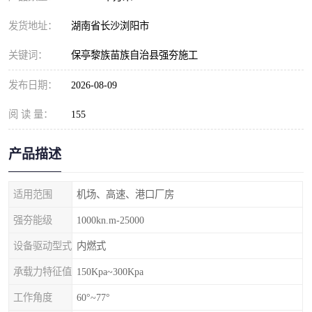
发货地址：
湖南省长沙浏阳市
关键词：
保亭黎族苗族自治县强夯施工
发布日期：
2026-08-09
阅 读 量：
155
产品描述
适用范围
机场、高速、港口厂房
强夯能级
1000kn.m-25000
设备驱动型式
内燃式
承载力特征值
150Kpa~300Kpa
工作角度
60°~77°