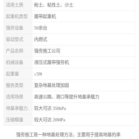
适用土质
粉土、粘性土、沙土
起重机类型
履带起重机
强夯设备
50余台
驱动型式
内燃式
产品名称
强夯施工公司
机械设备
液压式履带强夯机
起重量
≥50t
服务类型
复杂地基处理加固
适用场景
高速公路、港口等提升地基承载力
地基承载力特征值
较大可达 350kPa
压缩模量
较大可达 20MPa
强夯施工是一种地基处理方法，主要用于提高地基的承