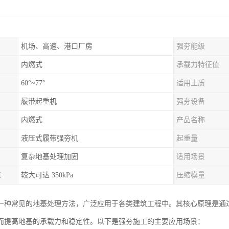
机场、高速、港口厂房
强夯能级
内燃式
承载力特征值
60°~77°
适用土质
履带起重机
强夯设备
内燃式
产品名称
液压式履带强夯机
起重量
复杂地基处理加固
适用场景
值
较大可达 350kPa
压缩模量
一种常见的地基处理方法，广泛应用于各类建筑工程中。其核心原理是通
而提高地基的承载力和稳定性。以下是强夯施工的主要应用场景：