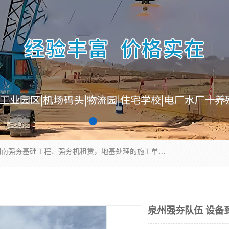
湖南业峻强夯基础工程有限公司是一家专业从事湖南强夯基础工程、强夯机租赁，地基处理的施工单位。业务覆盖：湖南、广东，江西等地。可承接1000KN.m-25000KN.m强夯（置换）工程。公司创始人是国内较早期从事强夯施工的建设者，经过多年的一步一个脚印的发展，在行业内具有较高的度和良好的口碑。
泉州强夯队伍 设备