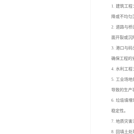
1. 建筑
降或不均匀
2. 道路
面开裂或沉
3. 港口
确保工程的
4. 水利
5. 工业
导致的生产
6. 垃圾
稳定性。
7. 地质
8. 回填