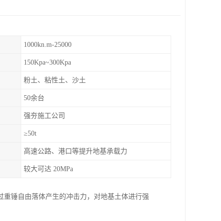
1000kn.m-25000
150Kpa~300Kpa
粉土、粘性土、沙土
50余台
强夯施工公司
≥50t
高速公路、港口等提升地基承载力
较大可达 20MPa
过重锤自由落体产生的冲击力，对地基土体进行强