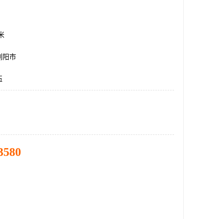
方米
浏阳市
伍
3580