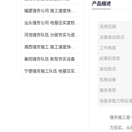
产品描述
福建强夯公司 施工速度快-施耐用性强
汕头强夯公司 地基压实度检测方法与标准
适用范围
河池强夯队伍 分层夯实与逐层检测技术
设备驱动型式
湘西强夯施工 施工速度快-施耐用性强
工作角度
起重机类型
襄阳强夯队伍 新型夯实设备
驱动型式
宁德强夯施工队伍 地基压实度检测方法与标准
机械设备
服务类型
地基承载力特征
强夯施工是
力压实，从