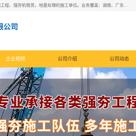
湖南业峻强夯基础工程有限公司是一家专业从事湖南强夯基础工程、强夯机租赁，地基处理的施工单位。业务覆盖：湖南、广东，江西等地。可承接1000KN.m-25000KN.m强夯（置换）工程。公司创始人是国内较早期从事强夯施工的建设者，经过多年的一步一个脚印的发展，在行业内具有较高的度和良好的口碑。
限公司
企业视频
公司介绍
公司动态