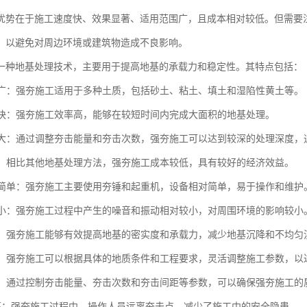
优势在于施工速度快、效果显著、适用范围广，且成本相对较低。但需要
，以避免对周边环境或建筑物造成不良影响。
一种地基处理技术，主要用于提高地基的承载力和稳定性。其特点包括：
范围广：强夯施工适用于多种土质，包括砂土、粘土、填土和湿陷性黄土等。
速度快：强夯施工效率高，能够在较短时间内完成大面积的地基处理。
深度大：通过调整夯击能量和夯击次数，强夯施工可以达到较深的处理深度，通
性好：相比其他地基处理方法，强夯施工成本较低，具有较好的经济效益。
设备简单：强夯施工主要使用夯锤和起重机，设备相对简单，易于操作和维护
影响小：强夯施工过程中产生的噪音和振动相对较小，对周围环境的影响较小
显著：强夯施工能够有效提高地基的密实度和承载力，减少地基沉降和不均匀
性强：强夯施工可以根据具体的地质条件和工程要求，灵活调整施工参数，以
可控：通过控制夯击能量、夯击次数和夯击间距等参数，可以确保强夯施工的
全性高：强夯施工过程中，操作人员远离夯击点，减少了施工中的安全隐患。