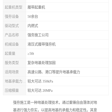
起重机类型
履带起重机
强夯设备
50余台
驱动型式
内燃式
产品名称
强夯施工公司
机械设备
液压式履带强夯机
起重量
≥50t
服务类型
复杂地基处理加固
适用场景
高速公路、港口等提升地基承载力
地基承载力特征值
较大可达 350kPa
压缩模量
较大可达 20MPa
强夯施工是一种地基处理技术，通过重锤自由落体对地
基进行强力夯实，以提高地基的承载力和稳定性。其意