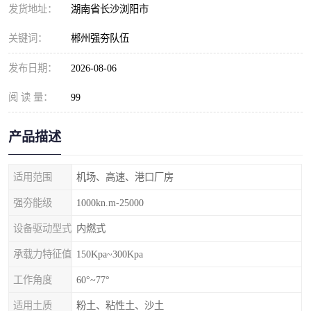
发货地址：
湖南省长沙浏阳市
关键词：
郴州强夯队伍
发布日期：
2026-08-06
阅 读 量：
99
产品描述
适用范围
机场、高速、港口厂房
强夯能级
1000kn.m-25000
设备驱动型式
内燃式
承载力特征值
150Kpa~300Kpa
工作角度
60°~77°
适用土质
粉土、粘性土、沙土