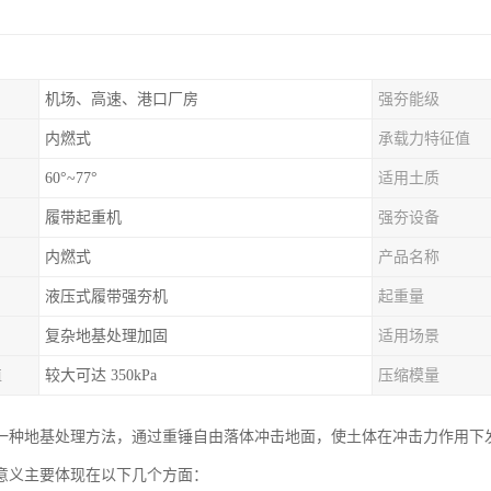
机场、高速、港口厂房
强夯能级
内燃式
承载力特征值
60°~77°
适用土质
履带起重机
强夯设备
内燃式
产品名称
液压式履带强夯机
起重量
复杂地基处理加固
适用场景
值
较大可达 350kPa
压缩模量
一种地基处理方法，通过重锤自由落体冲击地面，使土体在冲击力作用下
意义主要体现在以下几个方面：