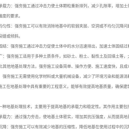
地基承载力：强夯施工通过冲击力使土体颗粒重新排列，减少孔隙率，增加
强度的要求。
地基均匀性：强夯施工可以有效消除地基中的软弱夹层、空洞或不均匀沉降
裂缝或倾斜。
土体固结：强夯施工通过冲击力促使土体中的水分迅速排出，加速土体固结
范围广：强夯施工适用于多种土质条件，如砂土、粉土、黏性土及回填土等
：相比其他地基处理方法，强夯施工设备简单、操作方便、施工速度快，且
节能：强夯施工无需使用化学材料或大量机械设备，减少了环境污染和能源
施工在地基处理中具有重要的工程意义，能够有效提高地基质量，确保建
一种地基处理技术，主要用于提高地基的承载力和稳定性。其作用主要包
地基承载力：通过强力夯击，使地基土体密实，增加其抗压强度，从而提高地
地基沉降：强夯施工可以有效减少地基的压缩性，降低地基在使用过程中的