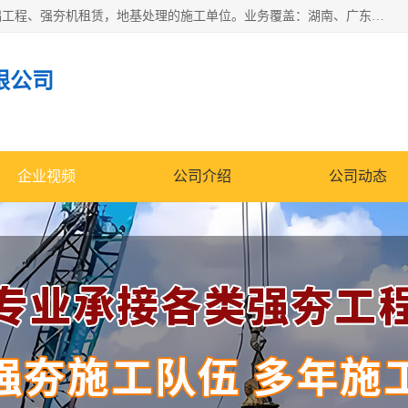
湖南业峻强夯基础工程有限公司是一家专业从事湖南强夯基础工程、强夯机租赁，地基处理的施工单位。业务覆盖：湖南、广东，江西等地。可承接1000KN.m-25000KN.m强夯（置换）工程。公司创始人是国内较早期从事强夯施工的建设者，经过多年的一步一个脚印的发展，在行业内具有较高的度和良好的口碑。
限公司
企业视频
公司介绍
公司动态