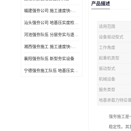
产品描述
福建强夯公司 施工速度快-施耐用性强
汕头强夯公司 地基压实度检测方法与标准
适用范围
河池强夯队伍 分层夯实与逐层检测技术
设备驱动型式
湘西强夯施工 施工速度快-施耐用性强
工作角度
起重机类型
襄阳强夯队伍 新型夯实设备
驱动型式
宁德强夯施工队伍 地基压实度检测方法与标准
机械设备
服务类型
地基承载力特征
强夯施工是
稳定性。其