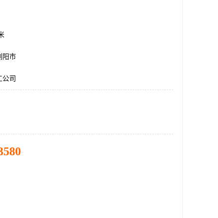
方米
浏阳市
工公司
3580