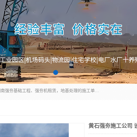
湖南业峻强夯基础工程有限公司是一家专业从事湖南强夯基础工程、强夯机租赁，地基处理的施工单位。业务覆盖：湖南、广东，江西等地。可承接1000KN.m-25000KN.m强夯（置换）工程。公司创始人是国内较早期从事强夯施工的建设者，经过多年的一步一个脚印的发展，在行业内具有较高的度和良好的口碑。
黄石强夯施工公司 