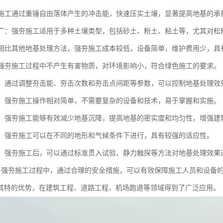
强夯施工通过重锤自由落体产生的冲击能，快速压实土壤，显著提高地基的
范围广：强夯施工适用于多种土壤类型，包括砂土、粉土、粘土等，尤其对
性：相比其他地基处理方法，强夯施工成本较低，设备简单，维护费用少，
性：强夯施工过程中不产生有害物质，对环境影响小，符合绿色施工的要求。
性强：通过调整夯击能、夯击次数和夯击点间距等参数，可以控制地基处理
简便：强夯施工操作相对简单，不需要复杂的设备和技术，易于掌握和实施。
显著：强夯施工能够有效减少地基沉降，提高地基的密实度和均匀性，增强
性强：强夯施工可以在不同的地形和气候条件下进行，具有较强的适应性。
测性：强夯施工后，可以通过标准贯入试验、静力触探等方法对地基处理效
全性：强夯施工过程中，通过合理的安全措施，可以有效保障施工人员和设备
其特的优势，在建筑工程、道路工程、机场跑道等领域得到了广泛应用。