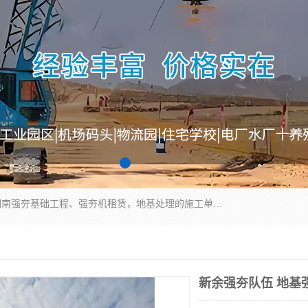
湖南业峻强夯基础工程有限公司是一家专业从事湖南强夯基础工程、强夯机租赁，地基处理的施工单位。业务覆盖：湖南、广东，江西等地。可承接1000KN.m-25000KN.m强夯（置换）工程。公司创始人是国内较早期从事强夯施工的建设者，经过多年的一步一个脚印的发展，在行业内具有较高的度和良好的口碑。
新余强夯队伍 地基