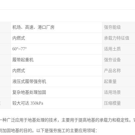
机场、高速、港口厂房
强夯能级
内燃式
承载力特征值
60°~77°
适用土质
履带起重机
强夯设备
内燃式
产品名称
液压式履带强夯机
起重量
复杂地基处理加固
适用场景
值
较大可达 350kPa
压缩模量
一种广泛应用于地基处理的技术，主要用于提高地基的承载力和稳定性。
到加固地基的目的。以下是强夯施工的主要应用领域：