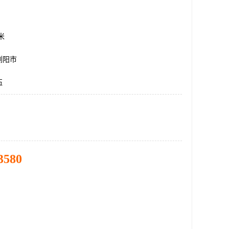
方米
浏阳市
伍
3580