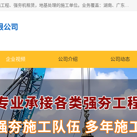
湖南业峻强夯基础工程有限公司是一家专业从事湖南强夯基础工程、强夯机租赁，地基处理的施工单位。业务覆盖：湖南、广东，江西等地。可承接1000KN.m-25000KN.m强夯（置换）工程。公司创始人是国内较早期从事强夯施工的建设者，经过多年的一步一个脚印的发展，在行业内具有较高的度和良好的口碑。
限公司
企业视频
公司介绍
公司动态