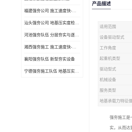
产品描述
福建强夯公司 施工速度快-施耐用性强
汕头强夯公司 地基压实度检测方法与标准
适用范围
河池强夯队伍 分层夯实与逐层检测技术
设备驱动型式
湘西强夯施工 施工速度快-施耐用性强
工作角度
起重机类型
襄阳强夯队伍 新型夯实设备
驱动型式
宁德强夯施工队伍 地基压实度检测方法与标准
机械设备
服务类型
地基承载力特征
强夯施工是
实，从而达