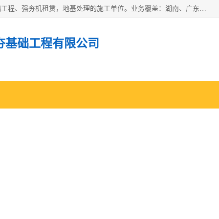
湖南业峻强夯基础工程有限公司是一家专业从事湖南强夯基础工程、强夯机租赁，地基处理的施工单位。业务覆盖：湖南、广东，江西等地。可承接1000KN.m-25000KN.m强夯（置换）工程。公司创始人是国内较早期从事强夯施工的建设者，经过多年的一步一个脚印的发展，在行业内具有较高的度和良好的口碑。
夯基础工程有限公司