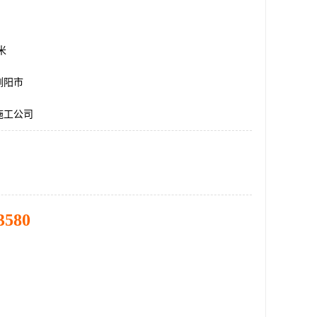
方米
浏阳市
施工公司
3580