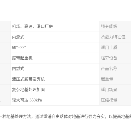
机场、高速、港口厂房
强夯能级
内燃式
承载力特征值
60°~77°
适用土质
履带起重机
强夯设备
内燃式
产品名称
液压式履带强夯机
起重量
复杂地基处理加固
适用场景
值
较大可达 350kPa
压缩模量
一种地基处理方法，通过重锤自由落体对地基进行强力夯实，以提高地基