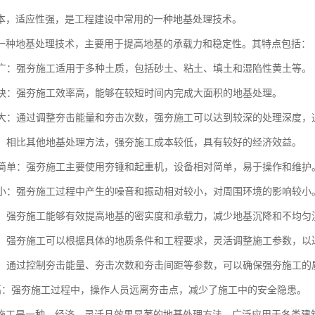
本，适应性强，是工程建设中常用的一种地基处理技术。
一种地基处理技术，主要用于提高地基的承载力和稳定性。其特点包括：
范围广：强夯施工适用于多种土质，包括砂土、粘土、填土和湿陷性黄土等。
速度快：强夯施工效率高，能够在较短时间内完成大面积的地基处理。
深度大：通过调整夯击能量和夯击次数，强夯施工可以达到较深的处理深度，通
性好：相比其他地基处理方法，强夯施工成本较低，具有较好的经济效益。
设备简单：强夯施工主要使用夯锤和起重机，设备相对简单，易于操作和维护
影响小：强夯施工过程中产生的噪音和振动相对较小，对周围环境的影响较小
显著：强夯施工能够有效提高地基的密实度和承载力，减少地基沉降和不均匀
性强：强夯施工可以根据具体的地质条件和工程要求，灵活调整施工参数，以
可控：通过控制夯击能量、夯击次数和夯击间距等参数，可以确保强夯施工的
全性高：强夯施工过程中，操作人员远离夯击点，减少了施工中的安全隐患。
施工是一种、经济、灵活且效果显著的地基处理方法，广泛应用于各类建