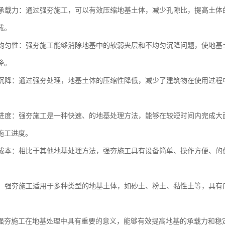
地基承载力：通过强夯施工，可以有效压缩地基土体，减少孔隙比，提高土
载。
地基均匀性：强夯施工能够消除地基中的软弱夹层和不均匀沉降问题，使地
降。
地基沉降：通过强夯处理，地基土体的压缩性降低，减少了建筑物在使用过
施工进度：强夯施工是一种快速、的地基处理方法，能够在较短时间内完成
施工进度。
工程成本：相比于其他地基处理方法，强夯施工具有设备简单、操作方便、
性强：强夯施工适用于多种类型的地基土体，如砂土、粉土、黏性土等，具
强夯施工在地基处理中具有重要的意义，能够有效提高地基的承载力和稳