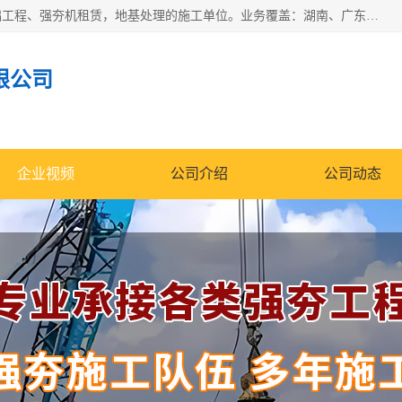
湖南业峻强夯基础工程有限公司是一家专业从事湖南强夯基础工程、强夯机租赁，地基处理的施工单位。业务覆盖：湖南、广东，江西等地。可承接1000KN.m-25000KN.m强夯（置换）工程。公司创始人是国内较早期从事强夯施工的建设者，经过多年的一步一个脚印的发展，在行业内具有较高的度和良好的口碑。
限公司
企业视频
公司介绍
公司动态