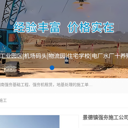
湖南业峻强夯基础工程有限公司是一家专业从事湖南强夯基础工程、强夯机租赁，地基处理的施工单位。业务覆盖：湖南、广东，江西等地。可承接1000KN.m-25000KN.m强夯（置换）工程。公司创始人是国内较早期从事强夯施工的建设者，经过多年的一步一个脚印的发展，在行业内具有较高的度和良好的口碑。
施工
景德镇强夯施工公司