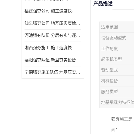
产品描述
福建强夯公司 施工速度快-施耐用性强
汕头强夯公司 地基压实度检测方法与标准
适用范围
河池强夯队伍 分层夯实与逐层检测技术
设备驱动型式
湘西强夯施工 施工速度快-施耐用性强
工作角度
起重机类型
襄阳强夯队伍 新型夯实设备
驱动型式
宁德强夯施工队伍 地基压实度检测方法与标准
机械设备
服务类型
地基承载力特征
强夯施工是
面：