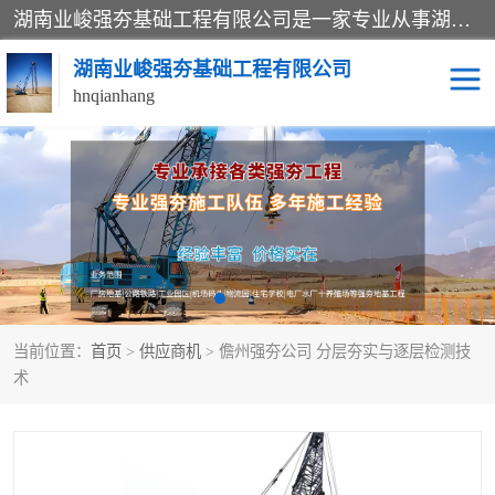
湖南业峻强夯基础工程有限公司是一家专业从事湖南强夯基础工程、强夯机租赁，地基处理的施工单位。业务覆盖：湖南、广东，江西等地。可承接1000KN.m-25000KN.m强夯（置换）工程。公司创始人是国内较早期从事强夯施工的建设者，经过多年的一步一个脚印的发展，在行业内具有较高的度和良好的口碑。
湖南业峻强夯基础工程有限公司
hnqianhang
强夯施工案例
强夯机租赁
强夯施工工程
强夯施工队伍
强夯队伍
当前位置：
首页
>
供应商机
> 儋州强夯公司 分层夯实与逐层检测技
术