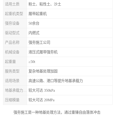
适用土质
粉土、粘性土、沙土
起重机类型
履带起重机
强夯设备
50余台
驱动型式
内燃式
产品名称
强夯施工公司
机械设备
液压式履带强夯机
起重量
≥50t
服务类型
复杂地基处理加固
适用场景
高速公路、港口等提升地基承载力
地基承载力特征值
较大可达 350kPa
压缩模量
较大可达 20MPa
强夯施工是一种地基处理方法，通过重锤自由落体冲击