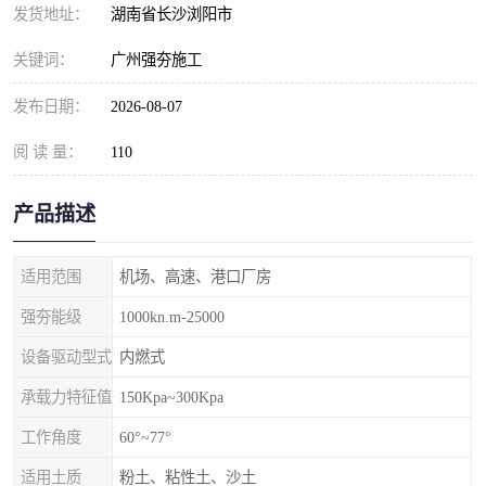
发货地址：
湖南省长沙浏阳市
关键词：
广州强夯施工
发布日期：
2026-08-07
阅 读 量：
110
产品描述
适用范围
机场、高速、港口厂房
强夯能级
1000kn.m-25000
设备驱动型式
内燃式
承载力特征值
150Kpa~300Kpa
工作角度
60°~77°
适用土质
粉土、粘性土、沙土