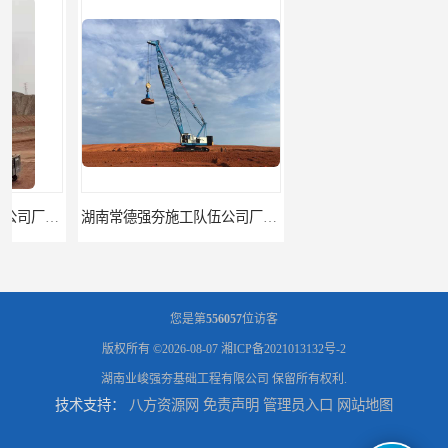
湖南常德强夯施工队伍公司厂房地基强夯施工
湖南张家界强夯施工队伍公司厂房地基强夯施工
您是第
556057
位访客
版权所有 ©2026-08-07
湘ICP备2021013132号-2
湖南业峻强夯基础工程有限公司
保留所有权利.
技术支持：
八方资源网
免责声明
管理员入口
网站地图