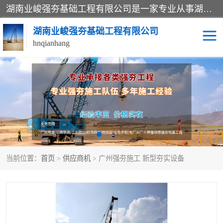
湖南业峻强夯基础工程有限公司是一家专业从事湖南强夯基础工程、强夯机租赁，地基处理的施工单位。业务覆盖：湖南、广东，江西等地。可承接1000KN.m-25000KN.m强夯（置换）工程。公司创始人是国内较早期从事强夯施工的建设者，经过多年的一步一个脚印的发展，在行业内具有较高的度和良好的口碑。
湖南业峻强夯基础工程有限公司
hnqianhang
强夯施工案例
强夯机租赁
强夯施工工程
强夯施工队伍
强夯队伍
当前位置：
首页
>
供应商机
> 广州强夯施工 新型夯实设备