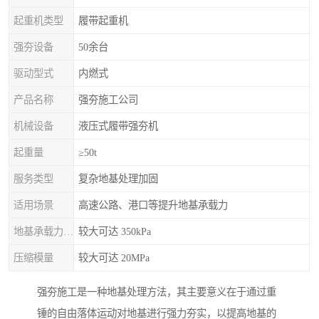
起重机类型
履带起重机
强夯设备
50余台
驱动型式
内燃式
产品名称
强夯施工公司
机械设备
液压式履带强夯机
起重量
≥50t
服务类型
复杂地基处理加固
适用场景
高速公路、港口等提升地基承载力
地基承载力特征值
较大可达 350kPa
压缩模量
较大可达 20MPa
强夯施工是一种地基处理方法，其主要意义在于通过重
锤的自由落体运动对地基进行强力夯实，以提高地基的