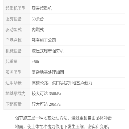
起重机类型
履带起重机
强夯设备
50余台
驱动型式
内燃式
产品名称
强夯施工公司
机械设备
液压式履带强夯机
起重量
≥50t
服务类型
复杂地基处理加固
适用场景
高速公路、港口等提升地基承载力
地基承载力特征值
较大可达 350kPa
压缩模量
较大可达 20MPa
强夯施工是一种地基处理方法，通过重锤自由落体冲击
地面，使土体在冲击力作用下发生压缩、密实和变形，