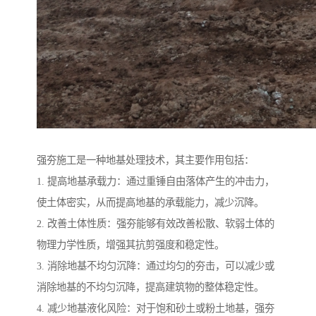
强夯施工是一种地基处理技术，其主要作用包括：
1. 提高地基承载力：通过重锤自由落体产生的冲击力，
使土体密实，从而提高地基的承载能力，减少沉降。
2. 改善土体性质：强夯能够有效改善松散、软弱土体的
物理力学性质，增强其抗剪强度和稳定性。
3. 消除地基不均匀沉降：通过均匀的夯击，可以减少或
消除地基的不均匀沉降，提高建筑物的整体稳定性。
4. 减少地基液化风险：对于饱和砂土或粉土地基，强夯