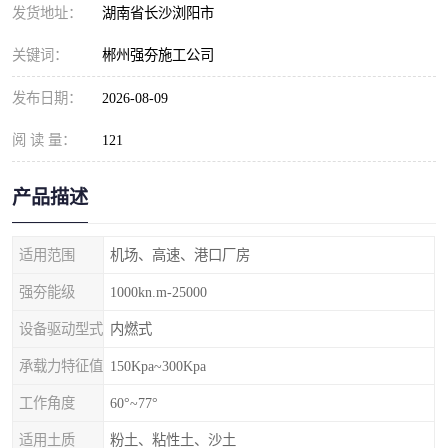
发货地址：
湖南省长沙浏阳市
关键词：
郴州强夯施工公司
发布日期：
2026-08-09
阅 读 量：
121
产品描述
适用范围
机场、高速、港口厂房
强夯能级
1000kn.m-25000
设备驱动型式
内燃式
承载力特征值
150Kpa~300Kpa
工作角度
60°~77°
适用土质
粉土、粘性土、沙土