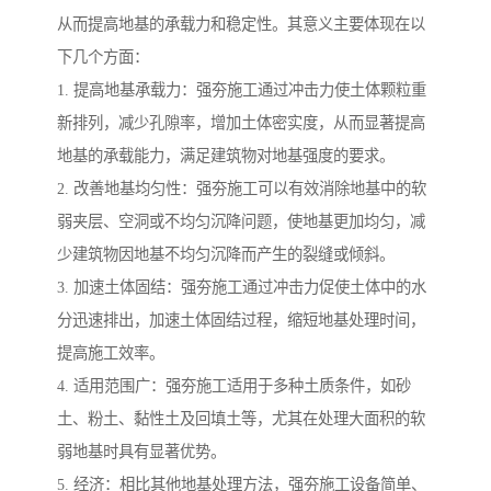
从而提高地基的承载力和稳定性。其意义主要体现在以
下几个方面：
1. 提高地基承载力：强夯施工通过冲击力使土体颗粒重
新排列，减少孔隙率，增加土体密实度，从而显著提高
地基的承载能力，满足建筑物对地基强度的要求。
2. 改善地基均匀性：强夯施工可以有效消除地基中的软
弱夹层、空洞或不均匀沉降问题，使地基更加均匀，减
少建筑物因地基不均匀沉降而产生的裂缝或倾斜。
3. 加速土体固结：强夯施工通过冲击力促使土体中的水
分迅速排出，加速土体固结过程，缩短地基处理时间，
提高施工效率。
4. 适用范围广：强夯施工适用于多种土质条件，如砂
土、粉土、黏性土及回填土等，尤其在处理大面积的软
弱地基时具有显著优势。
5. 经济：相比其他地基处理方法，强夯施工设备简单、