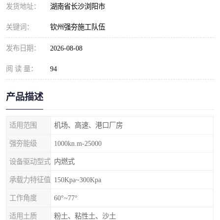
发货地址：
湖南省长沙浏阳市
关键词：
钦州强夯施工队伍
发布日期：
2026-08-08
阅 读 量：
94
产品描述
适用范围
机场、高速、港口厂房
强夯能级
1000kn.m-25000
设备驱动型式
内燃式
承载力特征值
150Kpa~300Kpa
工作角度
60°~77°
适用土质
粉土、粘性土、沙土