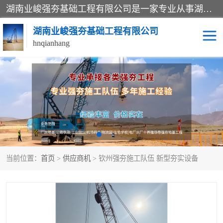
湖南业峻强夯基础工程有限公司是一家专业从事湖南强夯基础工程、强夯机租赁，地基处理的施工单位。业务覆盖：湖南、广东，江西等地。可承接1000KN.m-25000KN.m强夯（置换）工程。公司创始人是国内较早期从事强夯施工的建设者，经过多年的一步一个脚印的发展，在行业内具有较高的度和良好的口碑。
湖南业峻强夯基础工程有限公司
hnqianhang
强夯施工案例
强夯机租赁
强夯施工工程
强夯施工队伍
强夯队伍
当前位置：
首页
>
供应商机
> 钦州强夯施工队伍 新型夯实设备