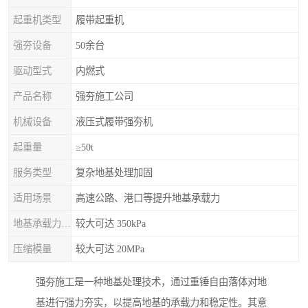
起重机类型
履带起重机
强夯设备
50余台
驱动型式
内燃式
产品名称
强夯施工公司
机械设备
液压式履带强夯机
起重量
≥50t
服务类型
复杂地基处理加固
适用场景
高速公路、港口等提升地基承载力
地基承载力特征值
较大可达 350kPa
压缩模量
较大可达 20MPa
强夯施工是一种地基处理技术，通过重锤自由落体对地
基进行强力夯实，以提高地基的承载力和稳定性。其意