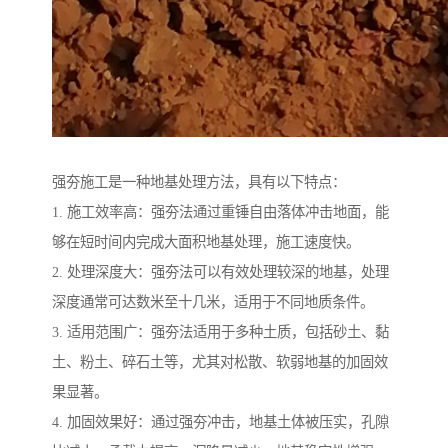
强夯施工是一种地基处理方法，具有以下特点：
1. 施工效率高：强夯法通过重锤自由落体冲击地面，能
够在短时间内完成大面积地基处理，施工速度快。
2. 处理深度大：强夯法可以有效处理较深的地基，处理
深度通常可达数米至十几米，适用于不同地质条件。
3. 适用范围广：强夯法适用于多种土质，包括砂土、黏
土、粉土、碎石土等，尤其对松散、软弱地基的加固效
果显著。
4. 加固效果好：通过强夯冲击，地基土体被压实，孔隙