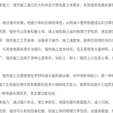
地基承载力：强夯施工通过巨大的冲击力使地基土体密实，有效提高地基的
沉降：通过强夯处理，地基土体的压缩性降低，从而减少建筑物建成后的沉
土体性质：强夯可以改善松散土体、填土或软弱土层的物理力学性质，使其
效率高：强夯施工工艺简单，设备易于操作，施工速度快，能够在较短时间
性好：与其他地基处理方法相比，强夯施工成本较低，且无需使用大量材料
范围广：强夯施工适用于多种土质条件，如砂土、粉土、黏性土以及填土等
性好：强夯施工无需使用化学材料或大量机械设备，对环境影响较小，是一
施工在地基处理中具有重要的技术价值和经济意义，能够有效提升工程质
一种地基处理技术，其主要功能包括：
地基承载力：通过强力夯击，使土体密实，增强地基的承载能力，减少沉降。
土体性质：强夯可以有效改善松散、软弱土体的物理力学性质，如提高密度