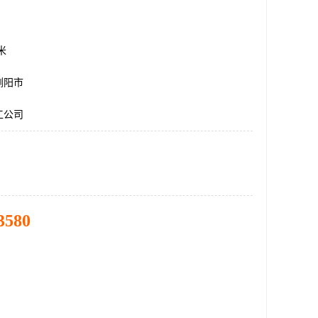
方米
浏阳市
工公司
3580