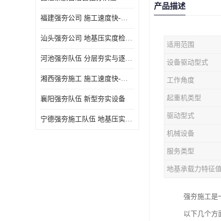
产品描述
福建强夯公司 施工速度快-施耐用性强
汕头强夯公司 地基压实度检测方法与标准
适用范围
河池强夯队伍 分层夯实与逐层检测技术
设备驱动型式
湘西强夯施工 施工速度快-施耐用性强
工作角度
起重机类型
襄阳强夯队伍 新型夯实设备
驱动型式
宁德强夯施工队伍 地基压实度检测方法与标准
机械设备
服务类型
地基承载力特征
强夯施工是
以下几个方