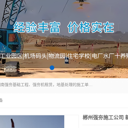
湖南业峻强夯基础工程有限公司是一家专业从事湖南强夯基础工程、强夯机租赁，地基处理的施工单位。业务覆盖：湖南、广东，江西等地。可承接1000KN.m-25000KN.m强夯（置换）工程。公司创始人是国内较早期从事强夯施工的建设者，经过多年的一步一个脚印的发展，在行业内具有较高的度和良好的口碑。
备
郴州强夯施工公司 