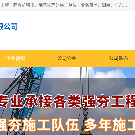
湖南业峻强夯基础工程有限公司是一家专业从事湖南强夯基础工程、强夯机租赁，地基处理的施工单位。业务覆盖：湖南、广东，江西等地。可承接1000KN.m-25000KN.m强夯（置换）工程。公司创始人是国内较早期从事强夯施工的建设者，经过多年的一步一个脚印的发展，在行业内具有较高的度和良好的口碑。
限公司
企业视频
公司介绍
公司动态