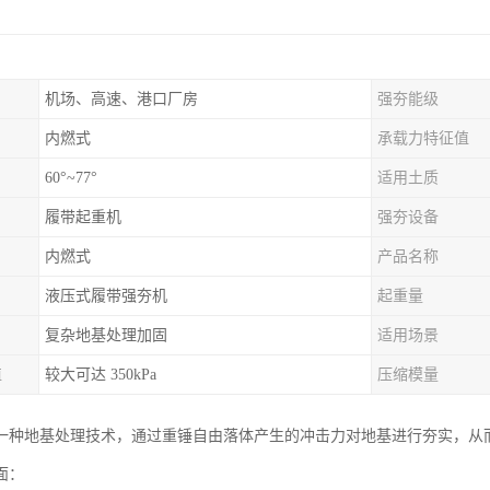
机场、高速、港口厂房
强夯能级
内燃式
承载力特征值
60°~77°
适用土质
履带起重机
强夯设备
内燃式
产品名称
液压式履带强夯机
起重量
复杂地基处理加固
适用场景
值
较大可达 350kPa
压缩模量
一种地基处理技术，通过重锤自由落体产生的冲击力对地基进行夯实，从
面：