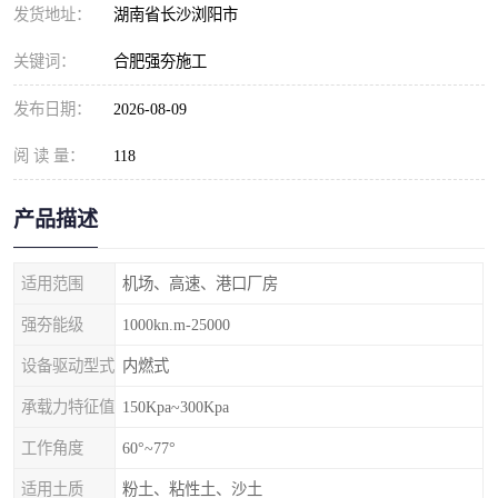
发货地址：
湖南省长沙浏阳市
关键词：
合肥强夯施工
发布日期：
2026-08-09
阅 读 量：
118
产品描述
适用范围
机场、高速、港口厂房
强夯能级
1000kn.m-25000
设备驱动型式
内燃式
承载力特征值
150Kpa~300Kpa
工作角度
60°~77°
适用土质
粉土、粘性土、沙土