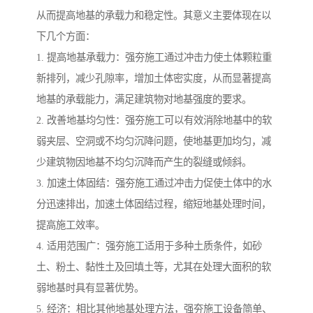
从而提高地基的承载力和稳定性。其意义主要体现在以
下几个方面：
1. 提高地基承载力：强夯施工通过冲击力使土体颗粒重
新排列，减少孔隙率，增加土体密实度，从而显著提高
地基的承载能力，满足建筑物对地基强度的要求。
2. 改善地基均匀性：强夯施工可以有效消除地基中的软
弱夹层、空洞或不均匀沉降问题，使地基更加均匀，减
少建筑物因地基不均匀沉降而产生的裂缝或倾斜。
3. 加速土体固结：强夯施工通过冲击力促使土体中的水
分迅速排出，加速土体固结过程，缩短地基处理时间，
提高施工效率。
4. 适用范围广：强夯施工适用于多种土质条件，如砂
土、粉土、黏性土及回填土等，尤其在处理大面积的软
弱地基时具有显著优势。
5. 经济：相比其他地基处理方法，强夯施工设备简单、