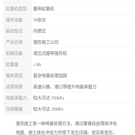
起重机类型
履带起重机
强夯设备
50余台
驱动型式
内燃式
产品名称
强夯施工公司
机械设备
液压式履带强夯机
起重量
≥50t
服务类型
复杂地基处理加固
适用场景
高速公路、港口等提升地基承载力
地基承载力特征值
较大可达 350kPa
压缩模量
较大可达 20MPa
强夯施工是一种地基处理方法，通过重锤自由落体冲击
地面，使土体在冲击力作用下发生压缩、密实和变形，