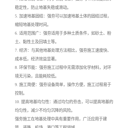
稳定性，防止地基失稳或滑动。
5. 加速地基固结：强夯可以加速地基土体的固结过程，
缩短地基处理时间。
6. 适用范围广：强夯适用于多种土质条件，如砂土、粉
土、黏性土及回填土等。
7. 经济：与其他地基处理方法相比，强夯施工速度快、
成本低，经济效益显著。
8. 环保节能：强夯施工过程中无需添加化学材料，对环
境无污染，且能耗较低。
9. 施工简便：强夯设备简单，操作方便，施工过程易于
控制。
10. 提高地基均匀性：通过均匀的夯击，可以提高地基的
均匀性，减少不均匀沉降的风险。
强夯施工在地基处理中具有重要作用，广泛应用于建
筑、道路、机场、港口等工程领域。