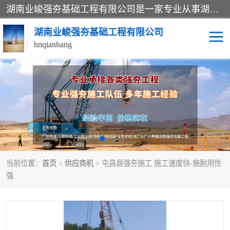
湖南业峻强夯基础工程有限公司是一家专业从事湖南强夯基础工程、强夯机租赁，地基处理的施工单位。业务覆盖：湖南、广东，江西等地。可承接1000KN.m-25000KN.m强夯（置换）工程。公司创始人是国内较早期从事强夯施工的建设者，经过多年的一步一个脚印的发展，在行业内具有较高的度和良好的口碑。
湖南业峻强夯基础工程有限公司
hnqianhang
强夯施工案例
强夯机租赁
强夯施工工程
强夯施工队伍
强夯队伍
当前位置：
首页
>
供应商机
> 屯昌县强夯施工 施工速度快-施耐用性
强