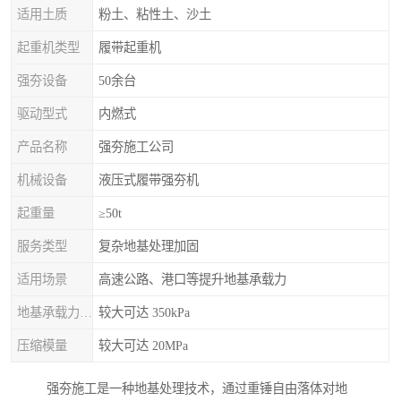
适用土质
粉土、粘性土、沙土
起重机类型
履带起重机
强夯设备
50余台
驱动型式
内燃式
产品名称
强夯施工公司
机械设备
液压式履带强夯机
起重量
≥50t
服务类型
复杂地基处理加固
适用场景
高速公路、港口等提升地基承载力
地基承载力特征值
较大可达 350kPa
压缩模量
较大可达 20MPa
强夯施工是一种地基处理技术，通过重锤自由落体对地