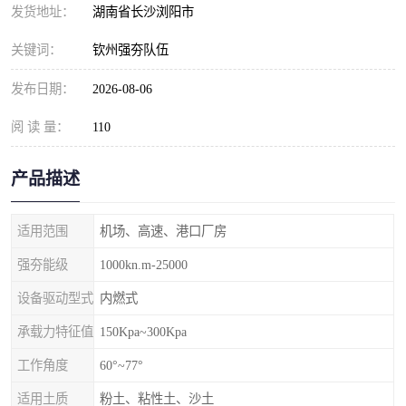
发货地址：
湖南省长沙浏阳市
关键词：
钦州强夯队伍
发布日期：
2026-08-06
阅 读 量：
110
产品描述
适用范围
机场、高速、港口厂房
强夯能级
1000kn.m-25000
设备驱动型式
内燃式
承载力特征值
150Kpa~300Kpa
工作角度
60°~77°
适用土质
粉土、粘性土、沙土