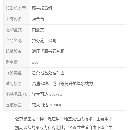
起重机类型
履带起重机
强夯设备
50余台
驱动型式
内燃式
产品名称
强夯施工公司
机械设备
液压式履带强夯机
起重量
≥50t
服务类型
复杂地基处理加固
适用场景
高速公路、港口等提升地基承载力
地基承载力特征值
较大可达 350kPa
压缩模量
较大可达 20MPa
强夯施工是一种广泛应用于地基处理的技术，主要用于
提高地基的承载力和稳定性。它通过重锤自由下落产生