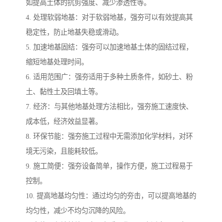
如提高土体的抗剪强度、减少渗透性等。
4. 处理软弱地基：对于软弱地基，强夯可以有效提高其
稳定性，防止地基失稳或滑动。
5. 加速地基固结：强夯可以加速地基土体的固结过程，
缩短地基处理时间。
6. 适用范围广：强夯适用于多种土质条件，如砂土、粉
土、黏性土及回填土等。
7. 经济：与其他地基处理方法相比，强夯施工速度快、
成本低，经济效益显著。
8. 环保节能：强夯施工过程中无需添加化学材料，对环
境无污染，且能耗较低。
9. 施工简便：强夯设备简单，操作方便，施工过程易于
控制。
10. 提高地基均匀性：通过均匀的夯击，可以提高地基的
均匀性，减少不均匀沉降的风险。