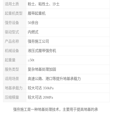
适用土质
粉土、粘性土、沙土
起重机类型
履带起重机
强夯设备
50余台
驱动型式
内燃式
产品名称
强夯施工公司
机械设备
液压式履带强夯机
起重量
≥50t
服务类型
复杂地基处理加固
适用场景
高速公路、港口等提升地基承载力
地基承载力特征值
较大可达 350kPa
压缩模量
较大可达 20MPa
强夯施工是一种地基处理技术，主要用于提高地基的承