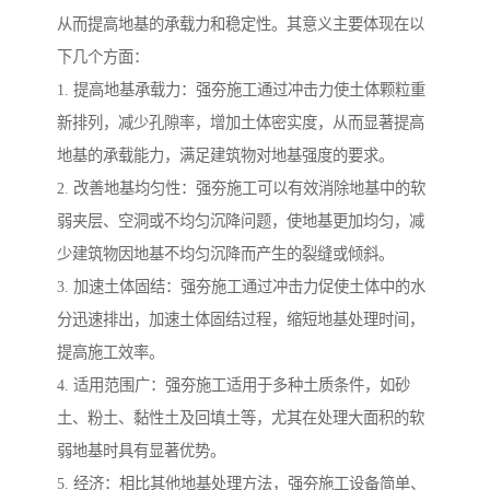
从而提高地基的承载力和稳定性。其意义主要体现在以
下几个方面：
1. 提高地基承载力：强夯施工通过冲击力使土体颗粒重
新排列，减少孔隙率，增加土体密实度，从而显著提高
地基的承载能力，满足建筑物对地基强度的要求。
2. 改善地基均匀性：强夯施工可以有效消除地基中的软
弱夹层、空洞或不均匀沉降问题，使地基更加均匀，减
少建筑物因地基不均匀沉降而产生的裂缝或倾斜。
3. 加速土体固结：强夯施工通过冲击力促使土体中的水
分迅速排出，加速土体固结过程，缩短地基处理时间，
提高施工效率。
4. 适用范围广：强夯施工适用于多种土质条件，如砂
土、粉土、黏性土及回填土等，尤其在处理大面积的软
弱地基时具有显著优势。
5. 经济：相比其他地基处理方法，强夯施工设备简单、