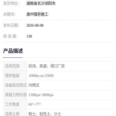
发货地址：
湖南省长沙浏阳市
关键词：
泉州强夯施工
发布日期：
2026-08-08
阅 读 量：
138
产品描述
适用范围
机场、高速、港口厂房
强夯能级
1000kn.m-25000
设备驱动型式
内燃式
承载力特征值
150Kpa~300Kpa
工作角度
60°~77°
适用土质
粉土、粘性土、沙土