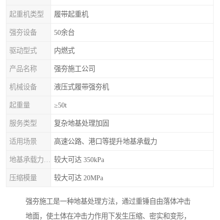
起重机类型
履带起重机
强夯设备
50余台
驱动型式
内燃式
产品名称
强夯施工公司
机械设备
液压式履带强夯机
起重量
≥50t
服务类型
复杂地基处理加固
适用场景
高速公路、港口等提升地基承载力
地基承载力特征值
较大可达 350kPa
压缩模量
较大可达 20MPa
强夯施工是一种地基处理方法，通过重锤自由落体冲击
地面，使土体在冲击力作用下发生压缩、密实和变形，