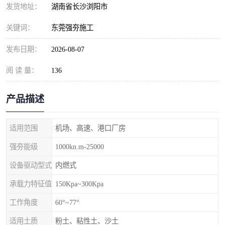
发货地址：
湖南省长沙浏阳市
关键词：
东莞强夯施工
发布日期：
2026-08-07
阅 读 量：
136
产品描述
适用范围
机场、高速、港口厂房
强夯能级
1000kn.m-25000
设备驱动型式
内燃式
承载力特征值
150Kpa~300Kpa
工作角度
60°~77°
适用土质
粉土、粘性土、沙土