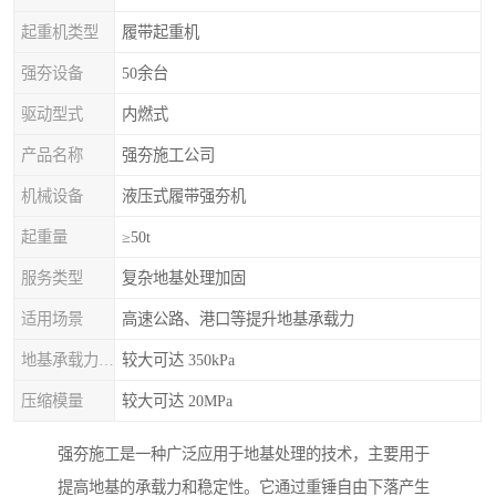
起重机类型
履带起重机
强夯设备
50余台
驱动型式
内燃式
产品名称
强夯施工公司
机械设备
液压式履带强夯机
起重量
≥50t
服务类型
复杂地基处理加固
适用场景
高速公路、港口等提升地基承载力
地基承载力特征值
较大可达 350kPa
压缩模量
较大可达 20MPa
强夯施工是一种广泛应用于地基处理的技术，主要用于
提高地基的承载力和稳定性。它通过重锤自由下落产生