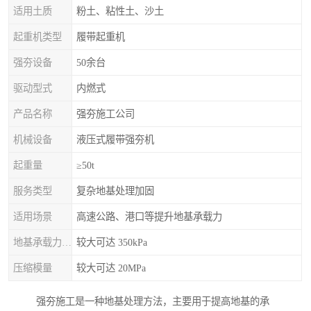
适用土质
粉土、粘性土、沙土
起重机类型
履带起重机
强夯设备
50余台
驱动型式
内燃式
产品名称
强夯施工公司
机械设备
液压式履带强夯机
起重量
≥50t
服务类型
复杂地基处理加固
适用场景
高速公路、港口等提升地基承载力
地基承载力特征值
较大可达 350kPa
压缩模量
较大可达 20MPa
强夯施工是一种地基处理方法，主要用于提高地基的承