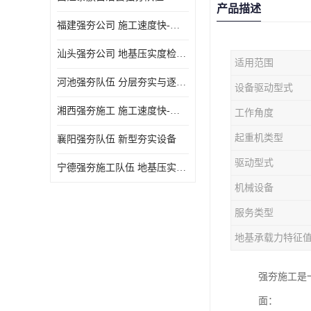
产品描述
福建强夯公司 施工速度快-施耐用性强
汕头强夯公司 地基压实度检测方法与标准
适用范围
河池强夯队伍 分层夯实与逐层检测技术
设备驱动型式
湘西强夯施工 施工速度快-施耐用性强
工作角度
起重机类型
襄阳强夯队伍 新型夯实设备
驱动型式
宁德强夯施工队伍 地基压实度检测方法与标准
机械设备
服务类型
地基承载力特征
强夯施工是
面：