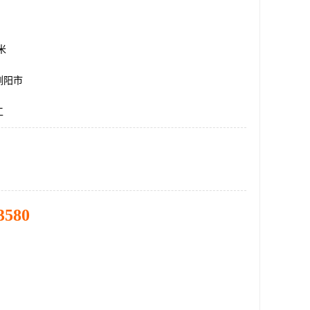
方米
浏阳市
工
3580