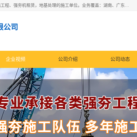
湖南业峻强夯基础工程有限公司是一家专业从事湖南强夯基础工程、强夯机租赁，地基处理的施工单位。业务覆盖：湖南、广东，江西等地。可承接1000KN.m-25000KN.m强夯（置换）工程。公司创始人是国内较早期从事强夯施工的建设者，经过多年的一步一个脚印的发展，在行业内具有较高的度和良好的口碑。
限公司
企业视频
公司介绍
公司动态