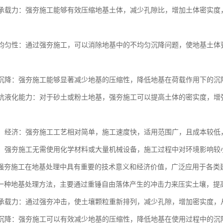
地基承载力：强夯施工能够有效压缩地基土体，减少孔隙比，增加土体密实
。
地基均匀性：通过强夯施工，可以消除地基中的不均匀沉降问题，使地基土
地基沉降：强夯施工能够显著减少地基的压缩性，降低地基在荷载作用下的
地基抗液化能力：对于砂土或粉土地基，强夯施工可以提高土体的密实度，
简便、经济：强夯施工工艺相对简单，施工速度快，适用范围广，且成本较
节能：强夯施工无需使用化学材料或大量机械设备，施工过程中对环境影响
强夯施工在地基处理中具有重要的技术意义和经济价值，广泛应用于各类
一种地基处理方法，主要通过重锤自由落体产生的冲击力来压实土壤，提
地基承载力：通过强夯冲击，使土壤颗粒重新排列，减少孔隙，增加密实度
地基沉降：强夯施工可以有效减少地基的压缩性，降低地基在使用过程中的