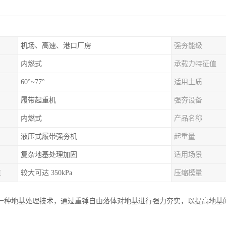
机场、高速、港口厂房
强夯能级
内燃式
承载力特征值
60°~77°
适用土质
履带起重机
强夯设备
内燃式
产品名称
液压式履带强夯机
起重量
复杂地基处理加固
适用场景
值
较大可达 350kPa
压缩模量
一种地基处理技术，通过重锤自由落体对地基进行强力夯实，以提高地基