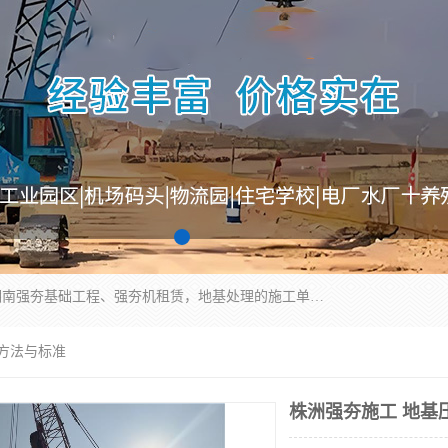
湖南业峻强夯基础工程有限公司是一家专业从事湖南强夯基础工程、强夯机租赁，地基处理的施工单位。业务覆盖：湖南、广东，江西等地。可承接1000KN.m-25000KN.m强夯（置换）工程。公司创始人是国内较早期从事强夯施工的建设者，经过多年的一步一个脚印的发展，在行业内具有较高的度和良好的口碑。
测方法与标准
株洲强夯施工 地基