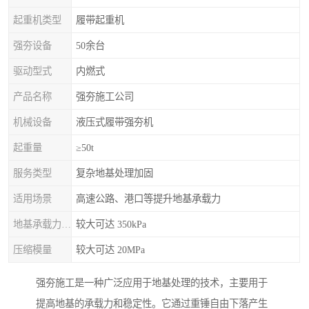
起重机类型
履带起重机
强夯设备
50余台
驱动型式
内燃式
产品名称
强夯施工公司
机械设备
液压式履带强夯机
起重量
≥50t
服务类型
复杂地基处理加固
适用场景
高速公路、港口等提升地基承载力
地基承载力特征值
较大可达 350kPa
压缩模量
较大可达 20MPa
强夯施工是一种广泛应用于地基处理的技术，主要用于
提高地基的承载力和稳定性。它通过重锤自由下落产生