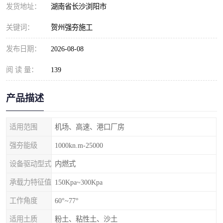
发货地址：
湖南省长沙浏阳市
关键词：
贺州强夯施工
发布日期：
2026-08-08
阅 读 量：
139
产品描述
适用范围
机场、高速、港口厂房
强夯能级
1000kn.m-25000
设备驱动型式
内燃式
承载力特征值
150Kpa~300Kpa
工作角度
60°~77°
适用土质
粉土、粘性土、沙土