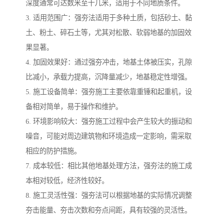
深度通常可达数米至十几米，适用于不同地质条件。
3. 适用范围广：强夯法适用于多种土质，包括砂土、黏
土、粉土、碎石土等，尤其对松散、软弱地基的加固效
果显著。
4. 加固效果好：通过强夯冲击，地基土体被压实，孔隙
比减小，承载力提高，沉降量减少，地基稳定性增强。
5. 施工设备简单：强夯施工主要依靠重锤和起重机，设
备相对简单，易于操作和维护。
6. 环境影响较大：强夯施工过程中会产生较大的振动和
噪音，可能对周边建筑物和环境造成一定影响，需采取
相应的防护措施。
7. 成本较低：相比其他地基处理方法，强夯法的施工成
本相对较低，经济性较好。
8. 施工灵活性强：强夯法可以根据地基的实际情况调整
夯击能量、夯击次数和夯点间距，具有较强的灵活性。