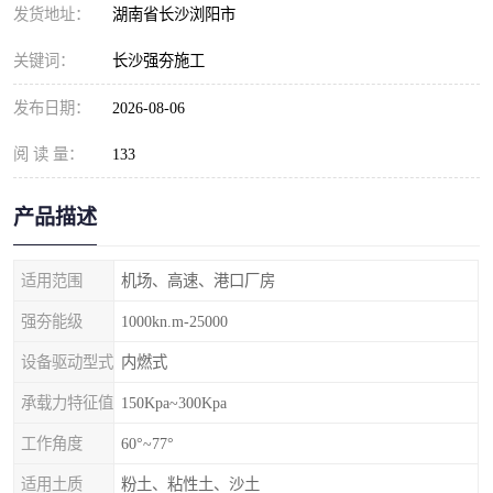
发货地址：
湖南省长沙浏阳市
关键词：
长沙强夯施工
发布日期：
2026-08-06
阅 读 量：
133
产品描述
适用范围
机场、高速、港口厂房
强夯能级
1000kn.m-25000
设备驱动型式
内燃式
承载力特征值
150Kpa~300Kpa
工作角度
60°~77°
适用土质
粉土、粘性土、沙土