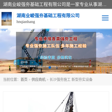
湖南业峻强夯基础工程有限公司是一家专业从事湖南强夯基础工程、强夯机租赁，地基处理的施工单位。业务覆盖：湖南、广东，江西等地。可承接1000KN.m-25000KN.m强夯（置换）工程。公司创始人是国内较早期从事强夯施工的建设者，经过多年的一步一个脚印的发展，在行业内具有较高的度和良好的口碑。
湖南业峻强夯基础工程有限公司
hnqianhang
强夯施工案例
强夯机租赁
强夯施工工程
强夯施工队伍
强夯队伍
当前位置：
首页
>
供应商机
> 长沙强夯施工 新型夯实设备