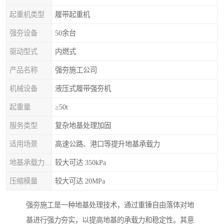
起重机类型
履带起重机
强夯设备
50余台
驱动型式
内燃式
产品名称
强夯施工公司
机械设备
液压式履带强夯机
起重量
≥50t
服务类型
复杂地基处理加固
适用场景
高速公路、港口等提升地基承载力
地基承载力特征值
较大可达 350kPa
压缩模量
较大可达 20MPa
强夯施工是一种地基处理技术，通过重锤自由落体对地
基进行强力夯实，以提高地基的承载力和稳定性。其意