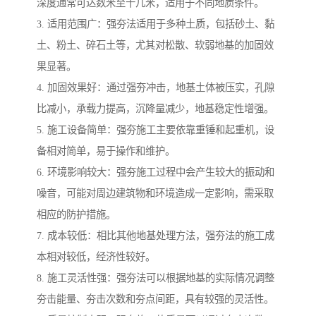
深度通常可达数米至十几米，适用于不同地质条件。
3. 适用范围广：强夯法适用于多种土质，包括砂土、黏
土、粉土、碎石土等，尤其对松散、软弱地基的加固效
果显著。
4. 加固效果好：通过强夯冲击，地基土体被压实，孔隙
比减小，承载力提高，沉降量减少，地基稳定性增强。
5. 施工设备简单：强夯施工主要依靠重锤和起重机，设
备相对简单，易于操作和维护。
6. 环境影响较大：强夯施工过程中会产生较大的振动和
噪音，可能对周边建筑物和环境造成一定影响，需采取
相应的防护措施。
7. 成本较低：相比其他地基处理方法，强夯法的施工成
本相对较低，经济性较好。
8. 施工灵活性强：强夯法可以根据地基的实际情况调整
夯击能量、夯击次数和夯点间距，具有较强的灵活性。