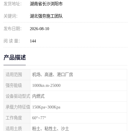
发货地址：
湖南省长沙浏阳市
关键词：
湖北强夯施工团队
发布日期：
2026-08-10
阅 读 量：
144
产品描述
适用范围
机场、高速、港口厂房
强夯能级
1000kn.m-25000
设备驱动型式
内燃式
承载力特征值
150Kpa~300Kpa
工作角度
60°~77°
适用土质
粉土、粘性土、沙土