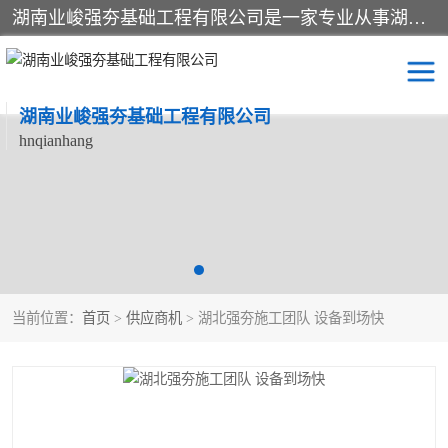
湖南业峻强夯基础工程有限公司是一家专业从事湖南强夯基础工程、强夯机租赁，地基处理的施工单位。业务覆盖：湖南、广东，江西等地。可承接1000KN.m-25000KN.m强夯（置换）工程。公司创始人是国内较早期从事强夯施工的建设者，经过多年的一步一个脚印的发展，在行业内具有较高的度和良好的口碑。
湖南业峻强夯基础工程有限公司
hnqianhang
强夯施工案例
强夯机租赁
强夯施工工程
强夯施工队伍
强夯队伍
当前位置：
首页
>
供应商机
> 湖北强夯施工团队 设备到场快