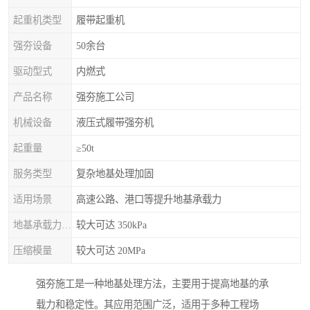
起重机类型
履带起重机
强夯设备
50余台
驱动型式
内燃式
产品名称
强夯施工公司
机械设备
液压式履带强夯机
起重量
≥50t
服务类型
复杂地基处理加固
适用场景
高速公路、港口等提升地基承载力
地基承载力特征值
较大可达 350kPa
压缩模量
较大可达 20MPa
强夯施工是一种地基处理方法，主要用于提高地基的承
载力和稳定性。其应用范围广泛，适用于多种工程场