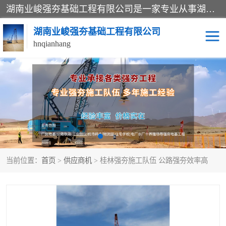
湖南业峻强夯基础工程有限公司是一家专业从事湖南强夯基础工程、强夯机租赁，地基处理的施工单位。业务覆盖：湖南、广东，江西等地。可承接1000KN.m-25000KN.m强夯（置换）工程。公司创始人是国内较早期从事强夯施工的建设者，经过多年的一步一个脚印的发展，在行业内具有较高的度和良好的口碑。
湖南业峻强夯基础工程有限公司
hnqianhang
强夯施工案例
强夯机租赁
强夯施工工程
强夯施工队伍
强夯队伍
当前位置：
首页
>
供应商机
> 桂林强夯施工队伍 公路强夯效率高