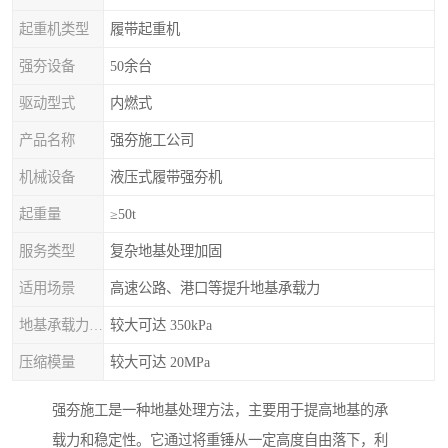
起重机类型
履带起重机
强夯设备
50余台
驱动型式
内燃式
产品名称
强夯施工公司
机械设备
液压式履带强夯机
起重量
≥50t
服务类型
复杂地基处理加固
适用场景
高速公路、港口等提升地基承载力
地基承载力特征值
较大可达 350kPa
压缩模量
较大可达 20MPa
强夯施工是一种地基处理方法，主要用于提高地基的承
载力和稳定性。它通过将重锤从一定高度自由落下，利