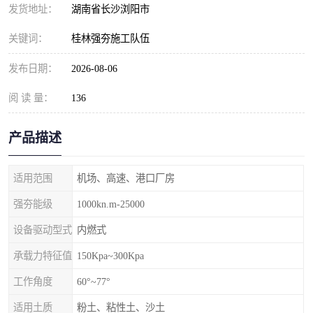
发货地址：
湖南省长沙浏阳市
关键词：
桂林强夯施工队伍
发布日期：
2026-08-06
阅 读 量：
136
产品描述
适用范围
机场、高速、港口厂房
强夯能级
1000kn.m-25000
设备驱动型式
内燃式
承载力特征值
150Kpa~300Kpa
工作角度
60°~77°
适用土质
粉土、粘性土、沙土