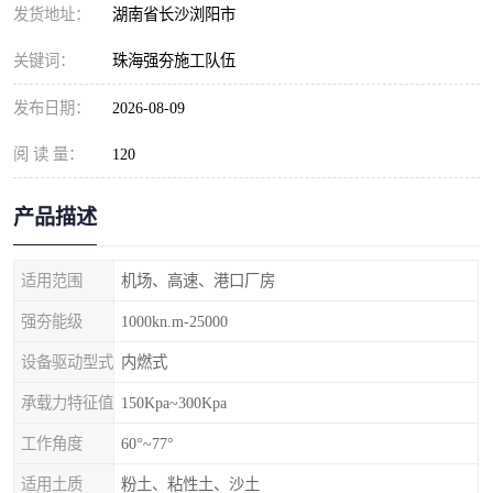
发货地址：
湖南省长沙浏阳市
关键词：
珠海强夯施工队伍
发布日期：
2026-08-09
阅 读 量：
120
产品描述
适用范围
机场、高速、港口厂房
强夯能级
1000kn.m-25000
设备驱动型式
内燃式
承载力特征值
150Kpa~300Kpa
工作角度
60°~77°
适用土质
粉土、粘性土、沙土