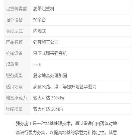
起重机类型
履带起重机
强夯设备
50余台
驱动型式
内燃式
产品名称
强夯施工公司
机械设备
液压式履带强夯机
起重量
≥50t
服务类型
复杂地基处理加固
适用场景
高速公路、港口等提升地基承载力
地基承载力特征值
较大可达 350kPa
压缩模量
较大可达 20MPa
强夯施工是一种地基处理技术，通过重锤自由落体对地
基进行强力夯实，以提高地基的承载力和稳定性。其意