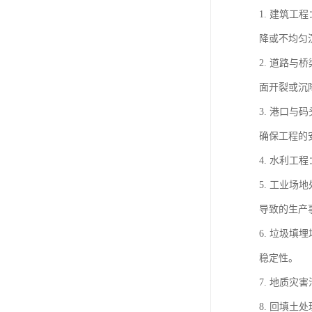
1. 建筑
降或不均匀
2. 道路
面开裂或沉
3. 港口
确保工程的
4. 水利
5. 工业
导致的生产
6. 垃圾
稳定性。
7. 地质
8. 回填