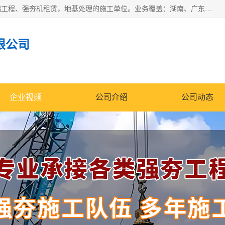
湖南业峻强夯基础工程有限公司是一家专业从事湖南强夯基础工程、强夯机租赁，地基处理的施工单位。业务覆盖：湖南、广东，江西等地。可承接1000KN.m-25000KN.m强夯（置换）工程。公司创始人是国内较早期从事强夯施工的建设者，经过多年的一步一个脚印的发展，在行业内具有较高的度和良好的口碑。
限公司
企业视频
公司介绍
公司动态