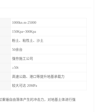
1000kn.m-25000
150Kpa~300Kpa
粉土、粘性土、沙土
50余台
强夯施工公司
≥50t
高速公路、港口等提升地基承载力
较大可达 20MPa
过重锤自由落体产生的冲击力，对地基土体进行强