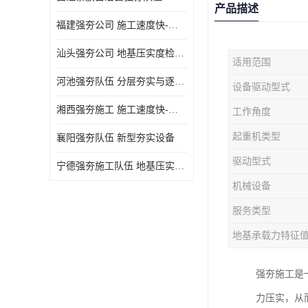
产品描述
福建强夯公司 施工速度快-施耐用性强
汕头强夯公司 地基压实度检测方法与标准
适用范围
河池强夯队伍 分层夯实与逐层检测技术
设备驱动型式
湘西强夯施工 施工速度快-施耐用性强
工作角度
起重机类型
襄阳强夯队伍 新型夯实设备
驱动型式
宁德强夯施工队伍 地基压实度检测方法与标准
机械设备
服务类型
地基承载力特征
强夯施工是
力压实，从