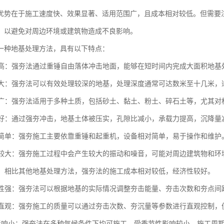
优势在于施工速度快、效果显著、适用范围广，且成本相对较低。但需要
，以避免对周边环境或建筑物造成不良影响。
一种地基处理方法，具有以下特点：
效率高：强夯法通过重锤自由落体冲击地面，能够在短时间内完成大面积地
深度大：强夯法可以有效处理较深的地基，处理深度通常可达数米至十几米
范围广：强夯法适用于多种土质，包括砂土、黏土、粉土、碎石土等，尤其
效果好：通过强夯冲击，地基土体被压实，孔隙比减小，承载力提高，沉降
设备简单：强夯施工主要依靠重锤和起重机，设备相对简单，易于操作和维护
影响较大：强夯施工过程中会产生较大的振动和噪音，可能对周边建筑物和
较低：相比其他地基处理方法，强夯法的施工成本相对较低，经济性较好。
灵活性强：强夯法可以根据地基的实际情况调整夯击能量、夯击次数和夯点
控制直观：强夯施工的质量可以通过夯击次数、夯沉量等参数进行直观控制
节性影响小：强夯法在多种气候条件下均可施工，受季节性影响较小，施工周