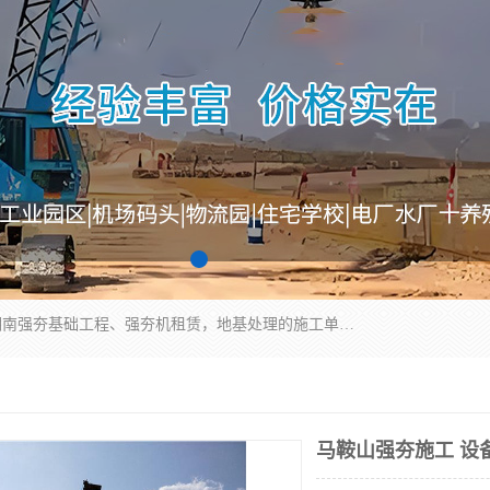
湖南业峻强夯基础工程有限公司是一家专业从事湖南强夯基础工程、强夯机租赁，地基处理的施工单位。业务覆盖：湖南、广东，江西等地。可承接1000KN.m-25000KN.m强夯（置换）工程。公司创始人是国内较早期从事强夯施工的建设者，经过多年的一步一个脚印的发展，在行业内具有较高的度和良好的口碑。
马鞍山强夯施工 设