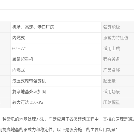
机场、高速、港口厂房
强夯能级
内燃式
承载力特征值
60°~77°
适用土质
履带起重机
强夯设备
内燃式
产品名称
液压式履带强夯机
起重量
复杂地基处理加固
适用场景
值
较大可达 350kPa
压缩模量
一种常见的地基处理方法，广泛应用于各类建筑工程中。其核心原理是通
而提高地基的承载力和稳定性。以下是强夯施工的主要应用场景：