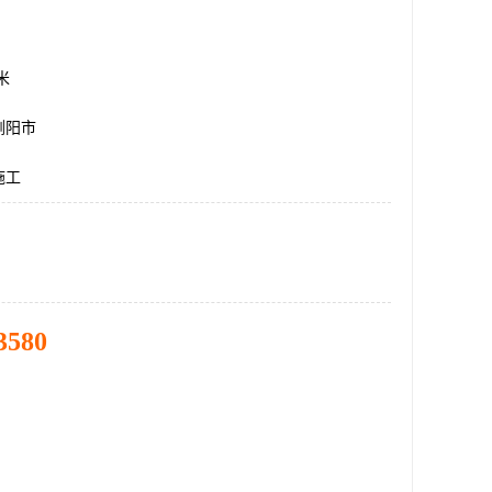
方米
浏阳市
施工
3580