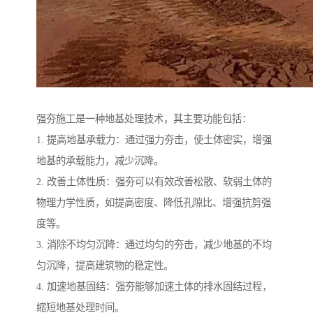
强夯施工是一种地基处理技术，其主要功能包括：
1. 提高地基承载力：通过强力夯击，使土体密实，增强
地基的承载能力，减少沉降。
2. 改善土体性质：强夯可以有效改善松散、软弱土体的
物理力学性质，如提高密度、降低孔隙比、增强抗剪强
度等。
3. 消除不均匀沉降：通过均匀的夯击，减少地基的不均
匀沉降，提高建筑物的稳定性。
4. 加速地基固结：强夯能够加速土体的排水固结过程，
缩短地基处理时间。