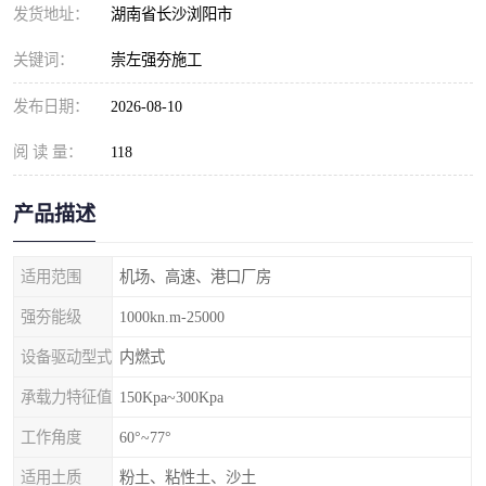
发货地址：
湖南省长沙浏阳市
关键词：
崇左强夯施工
发布日期：
2026-08-10
阅 读 量：
118
产品描述
适用范围
机场、高速、港口厂房
强夯能级
1000kn.m-25000
设备驱动型式
内燃式
承载力特征值
150Kpa~300Kpa
工作角度
60°~77°
适用土质
粉土、粘性土、沙土