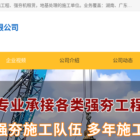
湖南业峻强夯基础工程有限公司是一家专业从事湖南强夯基础工程、强夯机租赁，地基处理的施工单位。业务覆盖：湖南、广东，江西等地。可承接1000KN.m-25000KN.m强夯（置换）工程。公司创始人是国内较早期从事强夯施工的建设者，经过多年的一步一个脚印的发展，在行业内具有较高的度和良好的口碑。
限公司
企业视频
公司介绍
公司动态