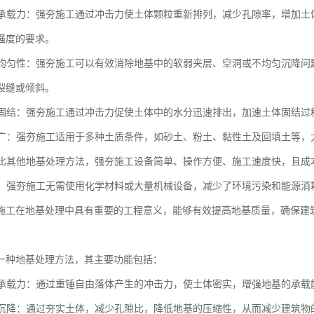
地基承载力：强夯施工通过冲击力使土体颗粒重新排列，减少孔隙率，增加
强度的要求。
地基均匀性：强夯施工可以有效消除地基中的软弱夹层、空洞或不均匀沉降
裂缝或倾斜。
土体固结：强夯施工通过冲击力促使土体中的水分迅速排出，加速土体固结
范围广：强夯施工适用于多种土质条件，如砂土、粉土、黏性土及回填土等
：相比其他地基处理方法，强夯施工设备简单、操作方便、施工速度快，且
节能：强夯施工无需使用化学材料或大量机械设备，减少了环境污染和能源
施工在地基处理中具有重要的工程意义，能够有效提高地基质量，确保建
一种地基处理方法，其主要功能包括：
地基承载力：通过重锤自由落体产生的冲击力，使土体密实，增强地基的承载
地基沉降：通过夯实土体，减少孔隙比，降低地基的压缩性，从而减少建筑物