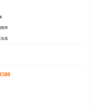
方米
浏阳市
工队伍
3580