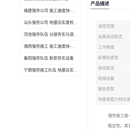
产品描述
福建强夯公司 施工速度快-施耐用性强
汕头强夯公司 地基压实度检测方法与标准
适用范围
河池强夯队伍 分层夯实与逐层检测技术
设备驱动型式
湘西强夯施工 施工速度快-施耐用性强
工作角度
起重机类型
襄阳强夯队伍 新型夯实设备
驱动型式
宁德强夯施工队伍 地基压实度检测方法与标准
机械设备
服务类型
地基承载力特征
强夯施工是
稳定性。其