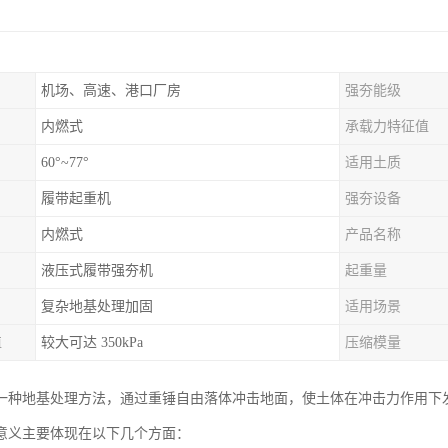
机场、高速、港口厂房
强夯能级
内燃式
承载力特征值
60°~77°
适用土质
履带起重机
强夯设备
内燃式
产品名称
液压式履带强夯机
起重量
复杂地基处理加固
适用场景
值
较大可达 350kPa
压缩模量
一种地基处理方法，通过重锤自由落体冲击地面，使土体在冲击力作用下
意义主要体现在以下几个方面：