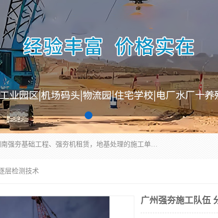
湖南业峻强夯基础工程有限公司是一家专业从事湖南强夯基础工程、强夯机租赁，地基处理的施工单位。业务覆盖：湖南、广东，江西等地。可承接1000KN.m-25000KN.m强夯（置换）工程。公司创始人是国内较早期从事强夯施工的建设者，经过多年的一步一个脚印的发展，在行业内具有较高的度和良好的口碑。
与逐层检测技术
广州强夯施工队伍 