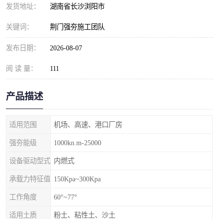
发货地址：
湖南省长沙浏阳市
关键词：
荆门强夯施工团队
发布日期：
2026-08-07
阅 读 量：
111
产品描述
适用范围
机场、高速、港口厂房
强夯能级
1000kn.m-25000
设备驱动型式
内燃式
承载力特征值
150Kpa~300Kpa
工作角度
60°~77°
适用土质
粉土、粘性土、沙土