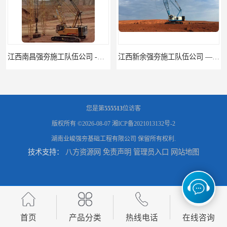
江西新余强夯施工队伍公司 —业峻强夯基础工程
您是第
555513
位访客
版权所有 ©2026-08-07
湘ICP备2021013132号-2
湖南业峻强夯基础工程有限公司
保留所有权利.
技术支持：
八方资源网
免责声明
管理员入口
网站地图
湖南强夯施工公司
湖南怀化强夯施工队伍公司厂房地基强夯施工
首页
产品分类
热线电话
在线咨询