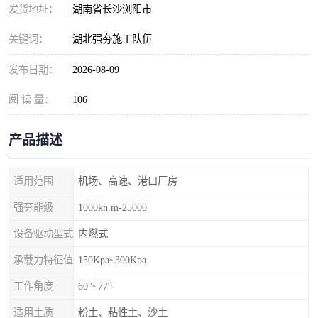
发货地址：
湖南省长沙浏阳市
关键词：
湖北强夯施工队伍
发布日期：
2026-08-09
阅 读 量：
106
产品描述
适用范围
机场、高速、港口厂房
强夯能级
1000kn.m-25000
设备驱动型式
内燃式
承载力特征值
150Kpa~300Kpa
工作角度
60°~77°
适用土质
粉土、粘性土、沙土