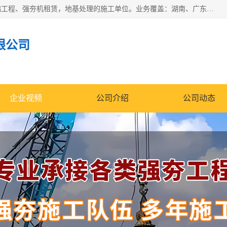
湖南业峻强夯基础工程有限公司是一家专业从事湖南强夯基础工程、强夯机租赁，地基处理的施工单位。业务覆盖：湖南、广东，江西等地。可承接1000KN.m-25000KN.m强夯（置换）工程。公司创始人是国内较早期从事强夯施工的建设者，经过多年的一步一个脚印的发展，在行业内具有较高的度和良好的口碑。
限公司
企业视频
公司介绍
公司动态