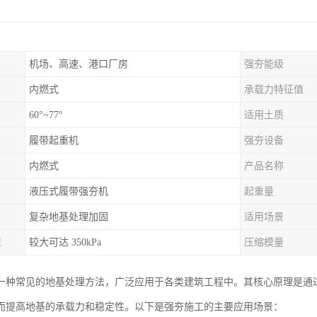
机场、高速、港口厂房
强夯能级
内燃式
承载力特征值
60°~77°
适用土质
履带起重机
强夯设备
内燃式
产品名称
液压式履带强夯机
起重量
复杂地基处理加固
适用场景
值
较大可达 350kPa
压缩模量
一种常见的地基处理方法，广泛应用于各类建筑工程中。其核心原理是通
而提高地基的承载力和稳定性。以下是强夯施工的主要应用场景：