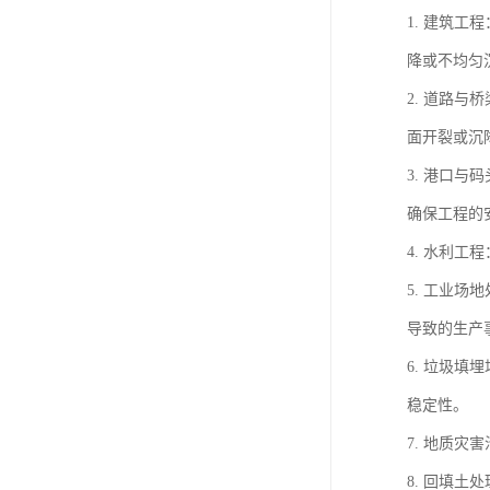
1. 建筑
降或不均匀
2. 道路
面开裂或沉
3. 港口
确保工程的
4. 水利
5. 工业
导致的生产
6. 垃圾
稳定性。
7. 地质
8. 回填