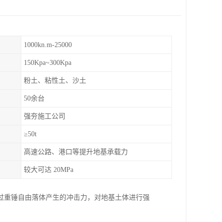
1000kn.m-25000
150Kpa~300Kpa
粉土、粘性土、沙土
50余台
强夯施工公司
≥50t
高速公路、港口等提升地基承载力
较大可达 20MPa
过重锤自由落体产生的冲击力，对地基土体进行强