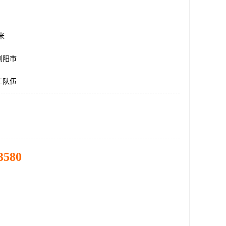
方米
浏阳市
工队伍
3580