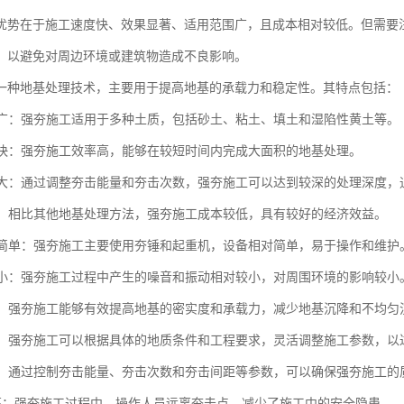
优势在于施工速度快、效果显著、适用范围广，且成本相对较低。但需要
，以避免对周边环境或建筑物造成不良影响。
一种地基处理技术，主要用于提高地基的承载力和稳定性。其特点包括：
范围广：强夯施工适用于多种土质，包括砂土、粘土、填土和湿陷性黄土等。
速度快：强夯施工效率高，能够在较短时间内完成大面积的地基处理。
深度大：通过调整夯击能量和夯击次数，强夯施工可以达到较深的处理深度，通
性好：相比其他地基处理方法，强夯施工成本较低，具有较好的经济效益。
设备简单：强夯施工主要使用夯锤和起重机，设备相对简单，易于操作和维护
影响小：强夯施工过程中产生的噪音和振动相对较小，对周围环境的影响较小
显著：强夯施工能够有效提高地基的密实度和承载力，减少地基沉降和不均匀
性强：强夯施工可以根据具体的地质条件和工程要求，灵活调整施工参数，以
可控：通过控制夯击能量、夯击次数和夯击间距等参数，可以确保强夯施工的
全性高：强夯施工过程中，操作人员远离夯击点，减少了施工中的安全隐患。