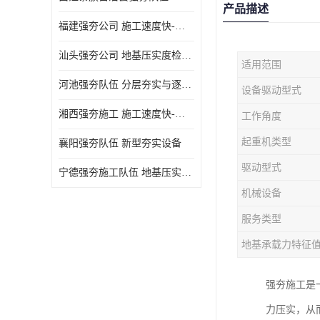
产品描述
福建强夯公司 施工速度快-施耐用性强
汕头强夯公司 地基压实度检测方法与标准
适用范围
河池强夯队伍 分层夯实与逐层检测技术
设备驱动型式
湘西强夯施工 施工速度快-施耐用性强
工作角度
起重机类型
襄阳强夯队伍 新型夯实设备
驱动型式
宁德强夯施工队伍 地基压实度检测方法与标准
机械设备
服务类型
地基承载力特征
强夯施工是
力压实，从