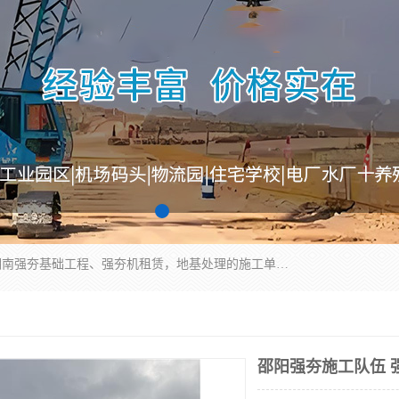
湖南业峻强夯基础工程有限公司是一家专业从事湖南强夯基础工程、强夯机租赁，地基处理的施工单位。业务覆盖：湖南、广东，江西等地。可承接1000KN.m-25000KN.m强夯（置换）工程。公司创始人是国内较早期从事强夯施工的建设者，经过多年的一步一个脚印的发展，在行业内具有较高的度和良好的口碑。
邵阳强夯施工队伍 