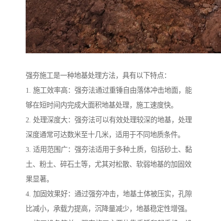
强夯施工是一种地基处理方法，具有以下特点：
1. 施工效率高：强夯法通过重锤自由落体冲击地面，能
够在短时间内完成大面积地基处理，施工速度快。
2. 处理深度大：强夯法可以有效处理较深的地基，处理
深度通常可达数米至十几米，适用于不同地质条件。
3. 适用范围广：强夯法适用于多种土质，包括砂土、黏
土、粉土、碎石土等，尤其对松散、软弱地基的加固效
果显著。
4. 加固效果好：通过强夯冲击，地基土体被压实，孔隙
比减小，承载力提高，沉降量减少，地基稳定性增强。