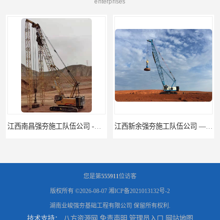
enterprises
江西新余强夯施工队伍公司 —业峻强夯基础工程
湖南强夯施工公司
您是第
555911
位访客
版权所有 ©2026-08-07
湘ICP备2021013132号-2
湖南业峻强夯基础工程有限公司
保留所有权利.
技术支持：
八方资源网
免责声明
管理员入口
网站地图