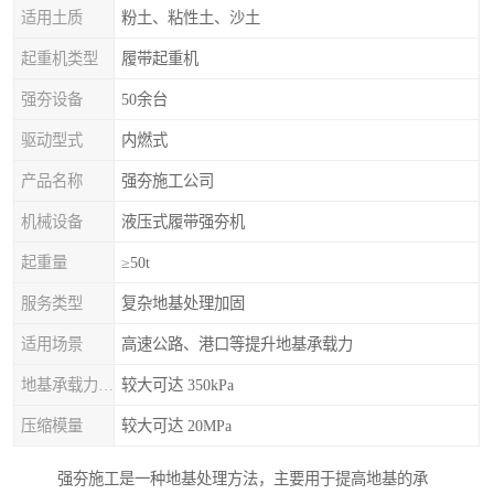
适用土质
粉土、粘性土、沙土
起重机类型
履带起重机
强夯设备
50余台
驱动型式
内燃式
产品名称
强夯施工公司
机械设备
液压式履带强夯机
起重量
≥50t
服务类型
复杂地基处理加固
适用场景
高速公路、港口等提升地基承载力
地基承载力特征值
较大可达 350kPa
压缩模量
较大可达 20MPa
强夯施工是一种地基处理方法，主要用于提高地基的承