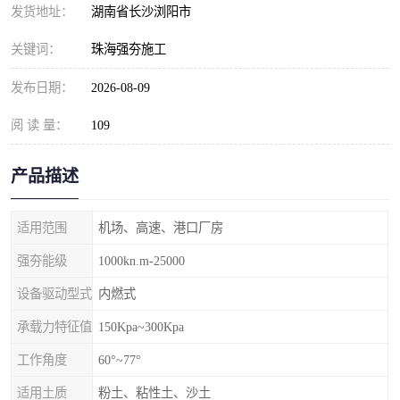
发货地址：
湖南省长沙浏阳市
关键词：
珠海强夯施工
发布日期：
2026-08-09
阅 读 量：
109
产品描述
适用范围
机场、高速、港口厂房
强夯能级
1000kn.m-25000
设备驱动型式
内燃式
承载力特征值
150Kpa~300Kpa
工作角度
60°~77°
适用土质
粉土、粘性土、沙土