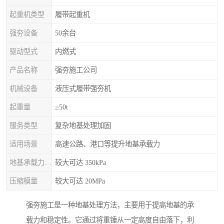
起重机类型
履带起重机
强夯设备
50余台
驱动型式
内燃式
产品名称
强夯施工公司
机械设备
液压式履带强夯机
起重量
≥50t
服务类型
复杂地基处理加固
适用场景
高速公路、港口等提升地基承载力
地基承载力特征值
较大可达 350kPa
压缩模量
较大可达 20MPa
强夯施工是一种地基处理方法，主要用于提高地基的承
载力和稳定性。它通过将重锤从一定高度自由落下，利