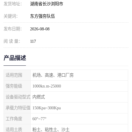
发货地址：
湖南省长沙浏阳市
关键词：
东方强夯队伍
发布日期：
2026-08-08
阅 读 量：
117
产品描述
适用范围
机场、高速、港口厂房
强夯能级
1000kn.m-25000
设备驱动型式
内燃式
承载力特征值
150Kpa~300Kpa
工作角度
60°~77°
适用土质
粉土、粘性土、沙土