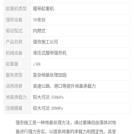
起重机类型
履带起重机
强夯设备
50余台
驱动型式
内燃式
产品名称
强夯施工公司
机械设备
液压式履带强夯机
起重量
≥50t
服务类型
复杂地基处理加固
适用场景
高速公路、港口等提升地基承载力
地基承载力特征值
较大可达 350kPa
压缩模量
较大可达 20MPa
强夯施工是一种地基处理方法，通过重锤自由落体对地
基进行强力夯实，以提高地基的承载力和稳定性。其意