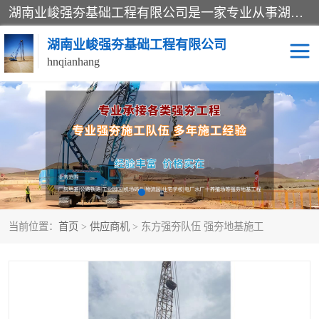
湖南业峻强夯基础工程有限公司是一家专业从事湖南强夯基础工程、强夯机租赁，地基处理的施工单位。业务覆盖：湖南、广东，江西等地。可承接1000KN.m-25000KN.m强夯（置换）工程。公司创始人是国内较早期从事强夯施工的建设者，经过多年的一步一个脚印的发展，在行业内具有较高的度和良好的口碑。
湖南业峻强夯基础工程有限公司
hnqianhang
强夯施工案例
强夯机租赁
强夯施工工程
强夯施工队伍
强夯队伍
当前位置：
首页
>
供应商机
> 东方强夯队伍 强夯地基施工