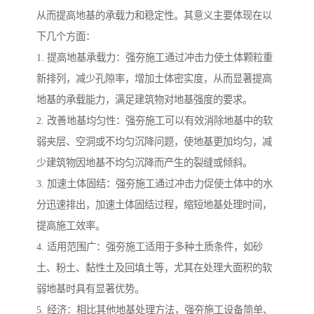
从而提高地基的承载力和稳定性。其意义主要体现在以
下几个方面：
1. 提高地基承载力：强夯施工通过冲击力使土体颗粒重
新排列，减少孔隙率，增加土体密实度，从而显著提高
地基的承载能力，满足建筑物对地基强度的要求。
2. 改善地基均匀性：强夯施工可以有效消除地基中的软
弱夹层、空洞或不均匀沉降问题，使地基更加均匀，减
少建筑物因地基不均匀沉降而产生的裂缝或倾斜。
3. 加速土体固结：强夯施工通过冲击力促使土体中的水
分迅速排出，加速土体固结过程，缩短地基处理时间，
提高施工效率。
4. 适用范围广：强夯施工适用于多种土质条件，如砂
土、粉土、黏性土及回填土等，尤其在处理大面积的软
弱地基时具有显著优势。
5. 经济：相比其他地基处理方法，强夯施工设备简单、