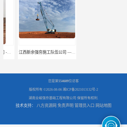
江西新余强夯施工队伍公司 —业峻强夯基础工程
湖南强夯施工公司
您是第
554609
位访客
版权所有 ©2026-08-06
湘ICP备2021013132号-2
湖南业峻强夯基础工程有限公司
保留所有权利.
技术支持：
八方资源网
免责声明
管理员入口
网站地图
湖南怀化强夯施工队伍公司厂房地基强夯施工
湖南常德强夯施工队伍公司厂房地基强夯施工