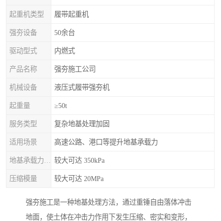
起重机类型
履带起重机
强夯设备
50余台
驱动型式
内燃式
产品名称
强夯施工公司
机械设备
液压式履带强夯机
起重量
≥50t
服务类型
复杂地基处理加固
适用场景
高速公路、港口等提升地基承载力
地基承载力特征值
较大可达 350kPa
压缩模量
较大可达 20MPa
强夯施工是一种地基处理方法，通过重锤自由落体冲击
地面，使土体在冲击力作用下发生压缩、密实和变形，