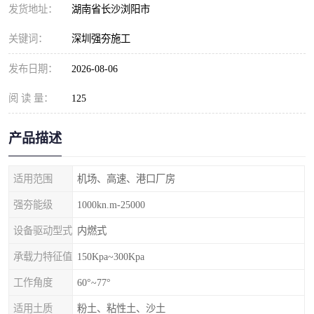
发货地址：
湖南省长沙浏阳市
关键词：
深圳强夯施工
发布日期：
2026-08-06
阅 读 量：
125
产品描述
适用范围
机场、高速、港口厂房
强夯能级
1000kn.m-25000
设备驱动型式
内燃式
承载力特征值
150Kpa~300Kpa
工作角度
60°~77°
适用土质
粉土、粘性土、沙土