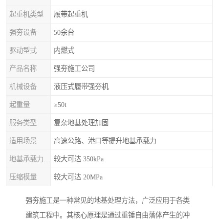
起重机类型
履带起重机
强夯设备
50余台
驱动型式
内燃式
产品名称
强夯施工公司
机械设备
液压式履带强夯机
起重量
≥50t
服务类型
复杂地基处理加固
适用场景
高速公路、港口等提升地基承载力
地基承载力特征值
较大可达 350kPa
压缩模量
较大可达 20MPa
强夯施工是一种常见的地基处理方法，广泛应用于各类
建筑工程中。其核心原理是通过重锤自由落体产生的冲