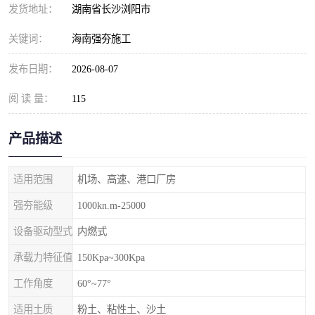
发货地址：
湖南省长沙浏阳市
关键词：
海南强夯施工
发布日期：
2026-08-07
阅 读 量：
115
产品描述
适用范围
机场、高速、港口厂房
强夯能级
1000kn.m-25000
设备驱动型式
内燃式
承载力特征值
150Kpa~300Kpa
工作角度
60°~77°
适用土质
粉土、粘性土、沙土