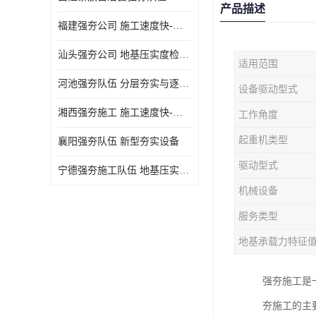
产品描述
福建强夯公司 施工速度快-施耐用性强
汕头强夯公司 地基压实度检测方法与标准
适用范围
河池强夯队伍 分层夯实与逐层检测技术
设备驱动型式
湘西强夯施工 施工速度快-施耐用性强
工作角度
起重机类型
襄阳强夯队伍 新型夯实设备
驱动型式
宁德强夯施工队伍 地基压实度检测方法与标准
机械设备
服务类型
地基承载力特征
强夯施工是
夯施工的主