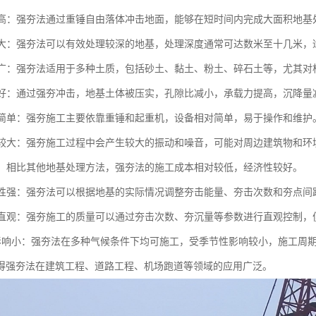
效率高：强夯法通过重锤自由落体冲击地面，能够在短时间内完成大面积地
深度大：强夯法可以有效处理较深的地基，处理深度通常可达数米至十几米
范围广：强夯法适用于多种土质，包括砂土、黏土、粉土、碎石土等，尤其
效果好：通过强夯冲击，地基土体被压实，孔隙比减小，承载力提高，沉降
设备简单：强夯施工主要依靠重锤和起重机，设备相对简单，易于操作和维护
影响较大：强夯施工过程中会产生较大的振动和噪音，可能对周边建筑物和
较低：相比其他地基处理方法，强夯法的施工成本相对较低，经济性较好。
灵活性强：强夯法可以根据地基的实际情况调整夯击能量、夯击次数和夯点
控制直观：强夯施工的质量可以通过夯击次数、夯沉量等参数进行直观控制
节性影响小：强夯法在多种气候条件下均可施工，受季节性影响较小，施工周
得强夯法在建筑工程、道路工程、机场跑道等领域的应用广泛。