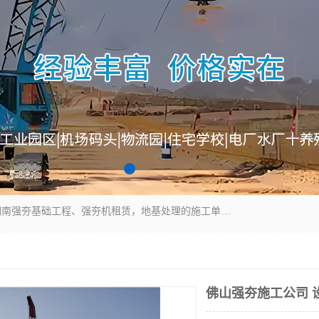
湖南业峻强夯基础工程有限公司是一家专业从事湖南强夯基础工程、强夯机租赁，地基处理的施工单位。业务覆盖：湖南、广东，江西等地。可承接1000KN.m-25000KN.m强夯（置换）工程。公司创始人是国内较早期从事强夯施工的建设者，经过多年的一步一个脚印的发展，在行业内具有较高的度和良好的口碑。
佛山强夯施工公司 