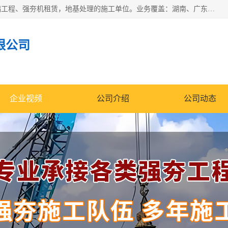
湖南业峻强夯基础工程有限公司是一家专业从事湖南强夯基础工程、强夯机租赁，地基处理的施工单位。业务覆盖：湖南、广东，江西等地。可承接1000KN.m-25000KN.m强夯（置换）工程。公司创始人是国内较早期从事强夯施工的建设者，经过多年的一步一个脚印的发展，在行业内具有较高的度和良好的口碑。
限公司
企业视频
公司介绍
公司动态