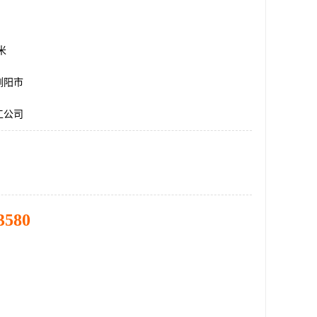
方米
浏阳市
工公司
3580