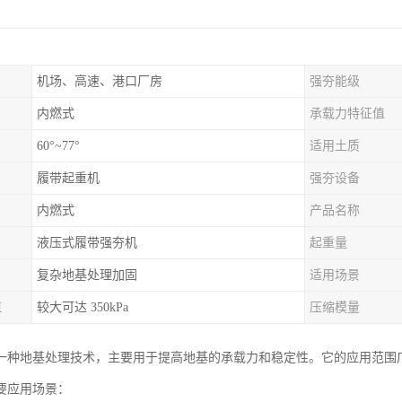
机场、高速、港口厂房
强夯能级
内燃式
承载力特征值
60°~77°
适用土质
履带起重机
强夯设备
内燃式
产品名称
液压式履带强夯机
起重量
复杂地基处理加固
适用场景
值
较大可达 350kPa
压缩模量
一种地基处理技术，主要用于提高地基的承载力和稳定性。它的应用范围
要应用场景：