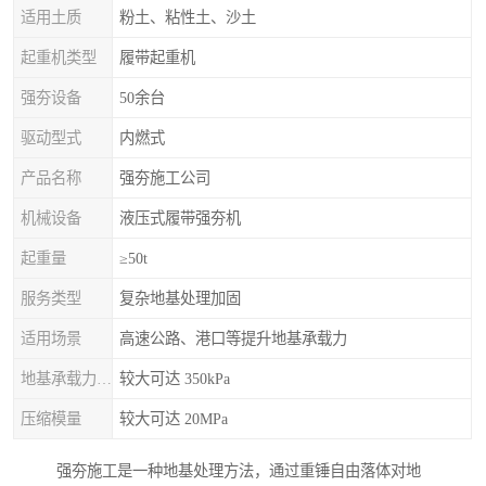
适用土质
粉土、粘性土、沙土
起重机类型
履带起重机
强夯设备
50余台
驱动型式
内燃式
产品名称
强夯施工公司
机械设备
液压式履带强夯机
起重量
≥50t
服务类型
复杂地基处理加固
适用场景
高速公路、港口等提升地基承载力
地基承载力特征值
较大可达 350kPa
压缩模量
较大可达 20MPa
强夯施工是一种地基处理方法，通过重锤自由落体对地