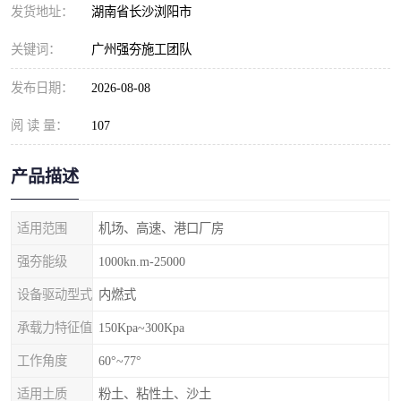
发货地址：
湖南省长沙浏阳市
关键词：
广州强夯施工团队
发布日期：
2026-08-08
阅 读 量：
107
产品描述
适用范围
机场、高速、港口厂房
强夯能级
1000kn.m-25000
设备驱动型式
内燃式
承载力特征值
150Kpa~300Kpa
工作角度
60°~77°
适用土质
粉土、粘性土、沙土