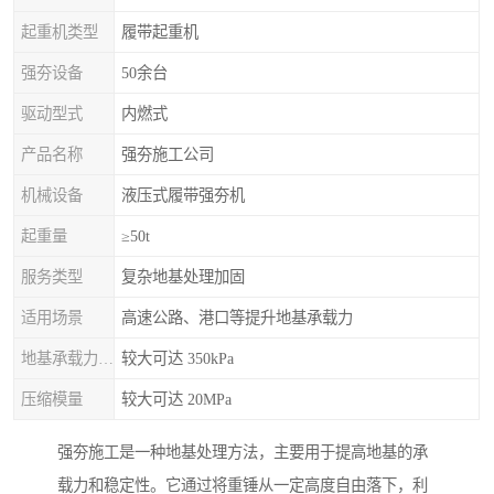
起重机类型
履带起重机
强夯设备
50余台
驱动型式
内燃式
产品名称
强夯施工公司
机械设备
液压式履带强夯机
起重量
≥50t
服务类型
复杂地基处理加固
适用场景
高速公路、港口等提升地基承载力
地基承载力特征值
较大可达 350kPa
压缩模量
较大可达 20MPa
强夯施工是一种地基处理方法，主要用于提高地基的承
载力和稳定性。它通过将重锤从一定高度自由落下，利