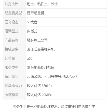
适用土质
粉土、粘性土、沙土
起重机类型
履带起重机
强夯设备
50余台
驱动型式
内燃式
产品名称
强夯施工公司
机械设备
液压式履带强夯机
起重量
≥50t
服务类型
复杂地基处理加固
适用场景
高速公路、港口等提升地基承载力
地基承载力特征值
较大可达 350kPa
压缩模量
较大可达 20MPa
强夯施工是一种地基处理技术，通过重锤自由落体产生