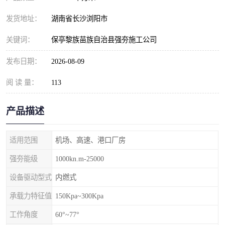
发货地址：
湖南省长沙浏阳市
关键词：
保亭黎族苗族自治县强夯施工公司
发布日期：
2026-08-09
阅 读 量：
113
产品描述
适用范围
机场、高速、港口厂房
强夯能级
1000kn.m-25000
设备驱动型式
内燃式
承载力特征值
150Kpa~300Kpa
工作角度
60°~77°