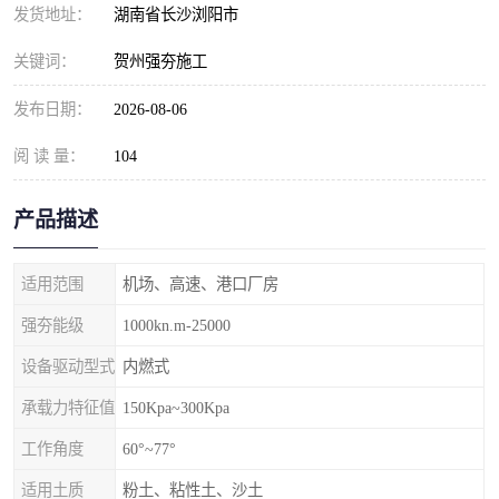
发货地址：
湖南省长沙浏阳市
关键词：
贺州强夯施工
发布日期：
2026-08-06
阅 读 量：
104
产品描述
适用范围
机场、高速、港口厂房
强夯能级
1000kn.m-25000
设备驱动型式
内燃式
承载力特征值
150Kpa~300Kpa
工作角度
60°~77°
适用土质
粉土、粘性土、沙土