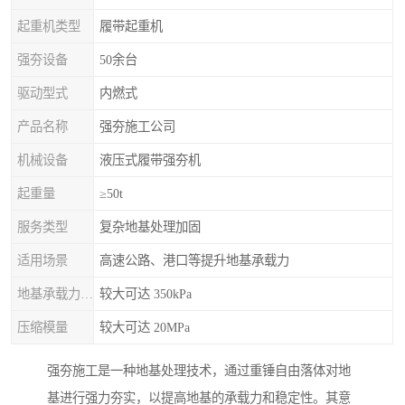
起重机类型
履带起重机
强夯设备
50余台
驱动型式
内燃式
产品名称
强夯施工公司
机械设备
液压式履带强夯机
起重量
≥50t
服务类型
复杂地基处理加固
适用场景
高速公路、港口等提升地基承载力
地基承载力特征值
较大可达 350kPa
压缩模量
较大可达 20MPa
强夯施工是一种地基处理技术，通过重锤自由落体对地
基进行强力夯实，以提高地基的承载力和稳定性。其意