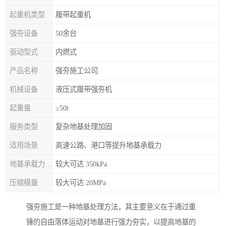
起重机类型
履带起重机
强夯设备
50余台
驱动型式
内燃式
产品名称
强夯施工公司
机械设备
液压式履带强夯机
起重量
≥50t
服务类型
复杂地基处理加固
适用场景
高速公路、港口等提升地基承载力
地基承载力特征值
较大可达 350kPa
压缩模量
较大可达 20MPa
强夯施工是一种地基处理方法，其主要意义在于通过重
锤的自由落体运动对地基进行强力夯实，以提高地基的