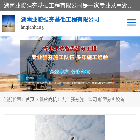
湖南业峻强夯基础工程有限公司是一家专业从事湖南强夯基础工程、强夯机租赁，地基处理的施工单位。业务覆盖：湖南、广东，江西等地。可承接1000KN.m-25000KN.m强夯（置换）工程。公司创始人是国内较早期从事强夯施工的建设者，经过多年的一步一个脚印的发展，在行业内具有较高的度和良好的口碑。
湖南业峻强夯基础工程有限公司
hnqianhang
强夯施工案例
强夯机租赁
强夯施工工程
强夯施工队伍
强夯队伍
当前位置：
首页
>
供应商机
> 九江强夯施工公司 新型夯实设备