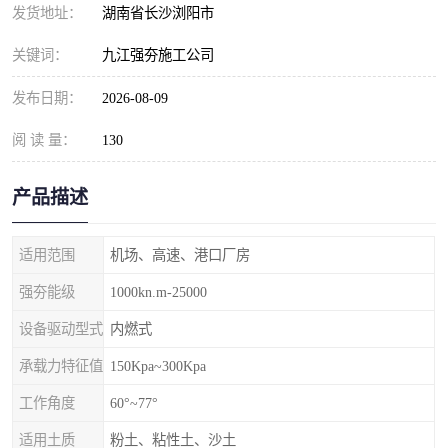
发货地址：
湖南省长沙浏阳市
关键词：
九江强夯施工公司
发布日期：
2026-08-09
阅 读 量：
130
产品描述
适用范围
机场、高速、港口厂房
强夯能级
1000kn.m-25000
设备驱动型式
内燃式
承载力特征值
150Kpa~300Kpa
工作角度
60°~77°
适用土质
粉土、粘性土、沙土