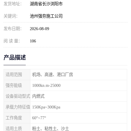
发货地址：
湖南省长沙浏阳市
关键词：
池州强夯施工公司
发布日期：
2026-08-09
阅 读 量：
106
产品描述
适用范围
机场、高速、港口厂房
强夯能级
1000kn.m-25000
设备驱动型式
内燃式
承载力特征值
150Kpa~300Kpa
工作角度
60°~77°
适用土质
粉土、粘性土、沙土