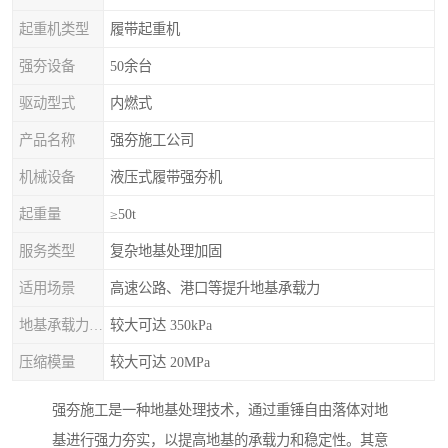
起重机类型
履带起重机
强夯设备
50余台
驱动型式
内燃式
产品名称
强夯施工公司
机械设备
液压式履带强夯机
起重量
≥50t
服务类型
复杂地基处理加固
适用场景
高速公路、港口等提升地基承载力
地基承载力特征值
较大可达 350kPa
压缩模量
较大可达 20MPa
强夯施工是一种地基处理技术，通过重锤自由落体对地
基进行强力夯实，以提高地基的承载力和稳定性。其意