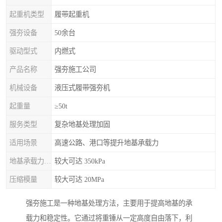
起重机类型
履带起重机
强夯设备
50余台
驱动型式
内燃式
产品名称
强夯施工公司
机械设备
液压式履带强夯机
起重量
≥50t
服务类型
复杂地基处理加固
适用场景
高速公路、港口等提升地基承载力
地基承载力特征值
较大可达 350kPa
压缩模量
较大可达 20MPa
强夯施工是一种地基处理方法，主要用于提高地基的承
载力和稳定性。它通过将重锤从一定高度自由落下，利