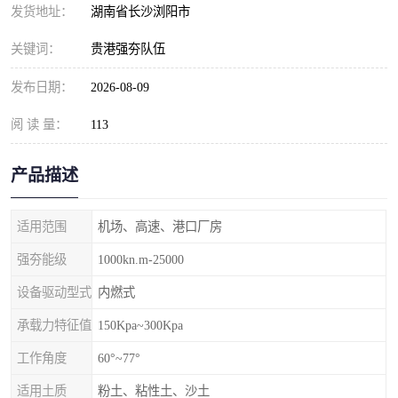
发货地址：
湖南省长沙浏阳市
关键词：
贵港强夯队伍
发布日期：
2026-08-09
阅 读 量：
113
产品描述
适用范围
机场、高速、港口厂房
强夯能级
1000kn.m-25000
设备驱动型式
内燃式
承载力特征值
150Kpa~300Kpa
工作角度
60°~77°
适用土质
粉土、粘性土、沙土