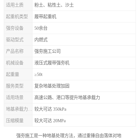
适用土质
粉土、粘性土、沙土
起重机类型
履带起重机
强夯设备
50余台
驱动型式
内燃式
产品名称
强夯施工公司
机械设备
液压式履带强夯机
起重量
≥50t
服务类型
复杂地基处理加固
适用场景
高速公路、港口等提升地基承载力
地基承载力特征值
较大可达 350kPa
压缩模量
较大可达 20MPa
强夯施工是一种地基处理方法，通过重锤自由落体对地