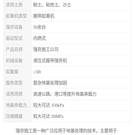
适用土质
粉土、粘性土、沙土
起重机类型
履带起重机
强夯设备
50余台
驱动型式
内燃式
产品名称
强夯施工公司
机械设备
液压式履带强夯机
起重量
≥50t
服务类型
复杂地基处理加固
适用场景
高速公路、港口等提升地基承载力
地基承载力特征值
较大可达 350kPa
压缩模量
较大可达 20MPa
强夯施工是一种广泛应用于地基处理的技术，主要用于