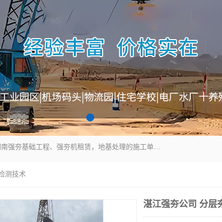
湖南业峻强夯基础工程有限公司是一家专业从事湖南强夯基础工程、强夯机租赁，地基处理的施工单位。业务覆盖：湖南、广东，江西等地。可承接1000KN.m-25000KN.m强夯（置换）工程。公司创始人是国内较早期从事强夯施工的建设者，经过多年的一步一个脚印的发展，在行业内具有较高的度和良好的口碑。
层检测技术
湛江强夯公司 分层