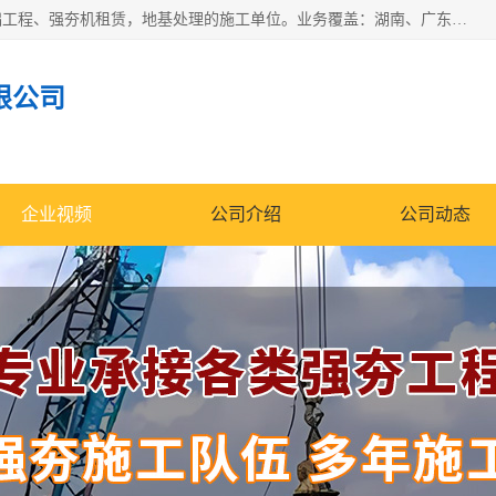
湖南业峻强夯基础工程有限公司是一家专业从事湖南强夯基础工程、强夯机租赁，地基处理的施工单位。业务覆盖：湖南、广东，江西等地。可承接1000KN.m-25000KN.m强夯（置换）工程。公司创始人是国内较早期从事强夯施工的建设者，经过多年的一步一个脚印的发展，在行业内具有较高的度和良好的口碑。
限公司
企业视频
公司介绍
公司动态