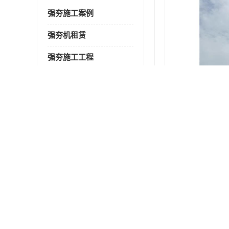
强夯施工案例
强夯机租赁
强夯施工工程
强夯施工队伍
强夯队伍
最新供应商机
更多
黄山强夯公司 业峻强夯基础工程
万宁强夯施工 业峻强夯基础工程
赣州强夯队伍 业峻强夯基础工程
昌江黎族自治县强夯队伍