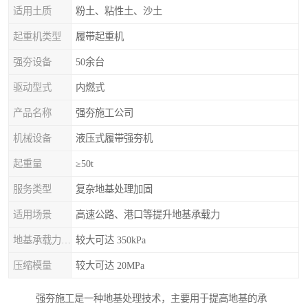
适用土质
粉土、粘性土、沙土
起重机类型
履带起重机
强夯设备
50余台
驱动型式
内燃式
产品名称
强夯施工公司
机械设备
液压式履带强夯机
起重量
≥50t
服务类型
复杂地基处理加固
适用场景
高速公路、港口等提升地基承载力
地基承载力特征值
较大可达 350kPa
压缩模量
较大可达 20MPa
强夯施工是一种地基处理技术，主要用于提高地基的承