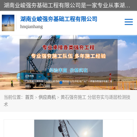
湖南业峻强夯基础工程有限公司是一家专业从事湖南强夯基础工程、强夯机租赁，地基处理的施工单位。业务覆盖：湖南、广东，江西等地。可承接1000KN.m-25000KN.m强夯（置换）工程。公司创始人是国内较早期从事强夯施工的建设者，经过多年的一步一个脚印的发展，在行业内具有较高的度和良好的口碑。
湖南业峻强夯基础工程有限公司
hnqianhang
强夯施工案例
强夯机租赁
强夯施工工程
强夯施工队伍
强夯队伍
当前位置：
首页
>
供应商机
> 黄石强夯施工 分层夯实与逐层检测技
术